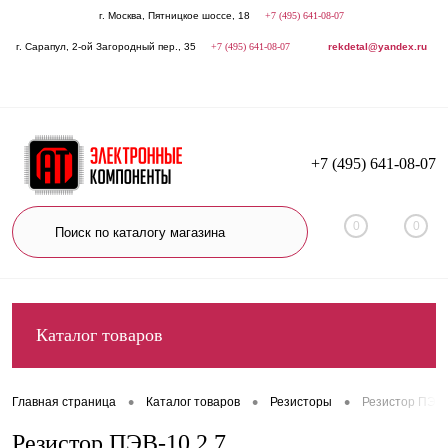
г. Москва, Пятницкое шоссе, 18
+7 (495) 641-08-07
г. Сарапул, 2-ой Загородный пер., 35
+7 (495) 641-08-07
rekdetal@yandex.ru
+7 (495) 641-08-07
0
0
Каталог товаров
•
•
•
Главная страница
Каталог товаров
Резисторы
Резистор ПЭВ-
Резистор ПЭВ-10 2,7