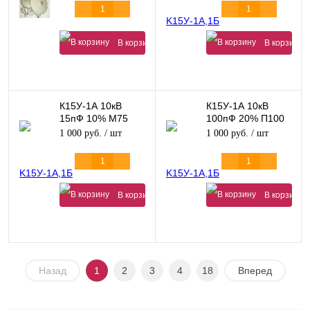
В корзину
В корзину
К15У-1А 10кВ
К15У-1А 10кВ
15пФ 10% М75
100пФ 20% П100
8кВАр
130кВАр
1 000 руб.
/ шт
1 000 руб.
/ шт
В корзину
В корзину
Назад
1
2
3
4
18
Вперед