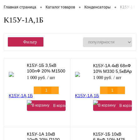
•
•
•
Главная страница
Каталог товаров
Конденсаторы
K15У-1А,1
K15У-1А,1Б
Фильтр
К15У-1Б 3,5кВ
К15У-1А 4кВ 68пФ
100пФ 20% М1500
10% М330 5,5кВАр
4кВАр
1 000 руб.
/ шт
1 000 руб.
/ шт
В корзину
В корзину
К15У-1А 10кВ
К15У-1Б 10кВ
10пФ 20% П100
6,8пФ 10% М75