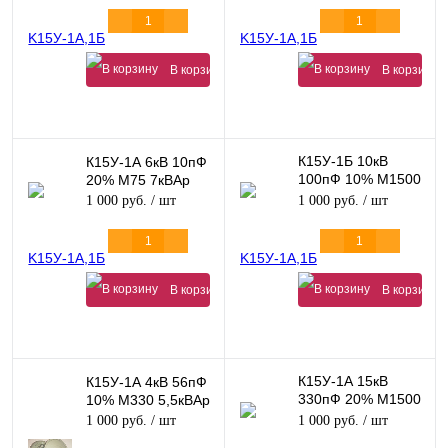
В корзину
В корзину
К15У-1Б 10кВ
К15У-1А 6кВ 10пФ
100пФ 10% М1500
20% М75 7кВАр
9кВАр
1 000 руб.
/ шт
1 000 руб.
/ шт
В корзину
В корзину
К15У-1А 15кВ
К15У-1А 4кВ 56пФ
330пФ 20% М1500
10% М330 5,5кВАр
30кВАр
1 000 руб.
/ шт
1 000 руб.
/ шт