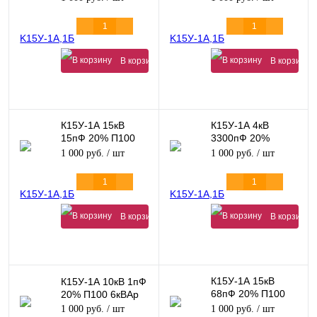
В корзину
В корзину
К15У-1А 15кВ
К15У-1А 4кВ
15пФ 20% П100
3300пФ 20%
35кВАр
М1500 60кВАр
1 000 руб.
/ шт
1 000 руб.
/ шт
В корзину
В корзину
К15У-1А 15кВ
К15У-1А 10кВ 1пФ
68пФ 20% П100
20% П100 6кВАр
125кВАр
1 000 руб.
/ шт
1 000 руб.
/ шт