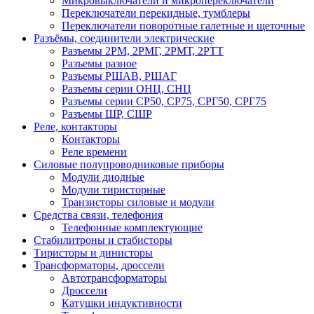
Микровыключатели и микропереключатели
Переключатели перекидные, тумблеры
Переключатели поворотные галетные и щеточные
Разъёмы, соединители электрические
Разъемы 2РМ, 2РМГ, 2РМТ, 2РТТ
Разъемы разное
Разъемы РШАВ, РШАГ
Разъемы серии ОНЦ, СНЦ
Разъемы серии СР50, СР75, СРГ50, СРГ75
Разъемы ШР, СШР
Реле, контакторы
Контакторы
Реле времени
Силовые полупроводниковые приборы
Модули диодные
Модули тиристорные
Транзисторы силовые и модули
Средства связи, телефония
Телефонные комплектующие
Стабилитроны и стабисторы
Тиристоры и динисторы
Трансформаторы, дроссели
Автотрансформаторы
Дроссели
Катушки индуктивности