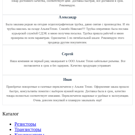
Товар достойного качества, соответствует цене. Доставка быстрая, все доставили в срок.
Рекомендую.
Александр
Была заказана редкая на сегодня осциллографическая трубка, давно снятая с производства. И эта
трубка нашлась на складе АльянсТехно. Спасибо Николаю!!!! Трубка оперативно была послана
курьерской службой СДЭК и мною получена посылка. Трубка пришла рабочей и мною
проверена по всем параметрам. Однозначно 5 по пятибалльной шкале. Рекомендую этого
продавца другим покупателям.
Сергей
Наша компания не первый ращ закащывает в ООО Альянс Техно кабельные разъемы. Все
поставляется в срок и без задержек. Качество продукции устраивает.
Иван
Приобретал поворотные и галетные переключатели у Альянс Техно. Оформление заказа прошло
быстро, консультанты помогли с выбором нужной модели. Доставка была в срок, качество
товара полностью соответствует описанию. Переключатели надежные и удобные в эксплуатации.
Очень доволен покупкой и планирую заказывать ещё!
Каталог
Резисторы
Транзисторы
Конденсаторы