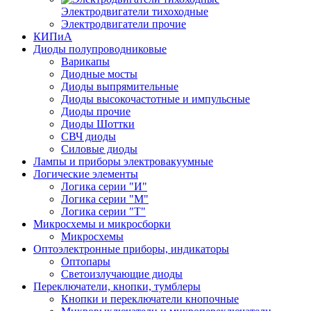
Электродвигатели тихоходные
Электродвигатели прочие
КИПиА
Диоды полупроводниковые
Варикапы
Диодные мосты
Диоды выпрямительные
Диоды высокочастотные и импульсные
Диоды прочие
Диоды Шоттки
СВЧ диоды
Силовые диоды
Лампы и приборы электровакуумные
Логические элементы
Логика серии "И"
Логика серии "М"
Логика серии "Т"
Микросхемы и микросборки
Микросхемы
Оптоэлектронные приборы, индикаторы
Оптопары
Светоизлучающие диоды
Переключатели, кнопки, тумблеры
Кнопки и переключатели кнопочные