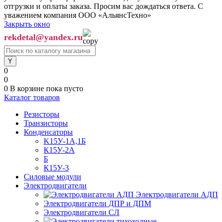
отгрузки и оплаты заказа. Просим вас дождаться ответа. С
уважением компания ООО «АльянсТехно»
Закрыть окно
rekdetal@yandex.ru
0
0
0
В корзине
пока пусто
Каталог товаров
Резисторы
Транзисторы
Конденсаторы
K15У-1А,1Б
К15У-2А
Б
К15У-3
Силовые модули
Электродвигатели
Электродвигатели АДП
Электродвигатели ДПР и ДПМ
Электродвигатели СЛ