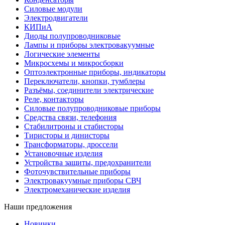
Силовые модули
Электродвигатели
КИПиА
Диоды полупроводниковые
Лампы и приборы электровакуумные
Логические элементы
Микросхемы и микросборки
Оптоэлектронные приборы, индикаторы
Переключатели, кнопки, тумблеры
Разъёмы, соединители электрические
Реле, контакторы
Силовые полупроводниковые приборы
Средства связи, телефония
Стабилитроны и стабисторы
Тиристоры и динисторы
Трансформаторы, дроссели
Установочные изделия
Устройства защиты, предохранители
Фоточувствительные приборы
Электровакуумные приборы СВЧ
Электромеханические изделия
Наши предложения
Новинки