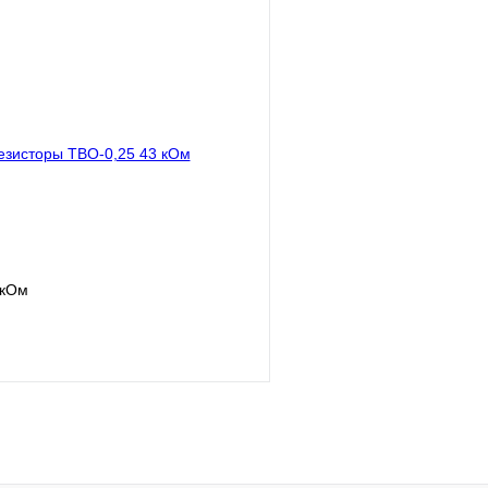
В корзину
лик
Сравнение
Купить в 1 клик
В
В избранное
наличии
н
 кОм
В корзину
лик
Сравнение