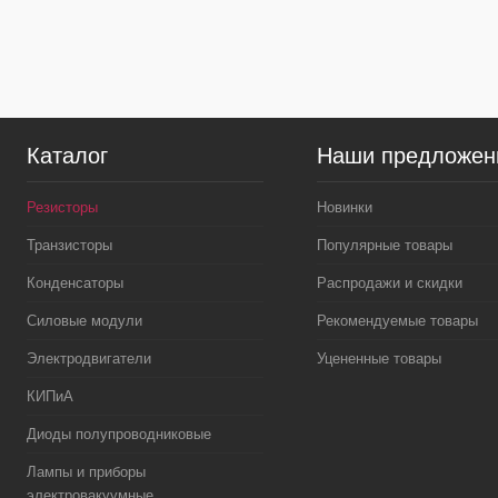
В избранное
В
В избранное
наличии
Каталог
Наши предложен
Резисторы
Новинки
Транзисторы
Популярные товары
Конденсаторы
Распродажи и скидки
Силовые модули
Рекомендуемые товары
Электродвигатели
Уцененные товары
КИПиА
Диоды полупроводниковые
Лампы и приборы
электровакуумные