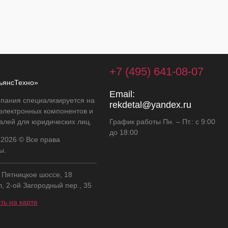
+7 (495) 641-08-07
ьянсТехно»
Email:
пания специализируется на
rekdetal@yandex.ru
 электронных компонентов и
алей для юридических лиц.
График работы Пн. – Пт.: с 9:00
до 18:00
 2026 © Все права
ы.
, Пятницкое шоссе, 18
л, 2-ой Загородный пер., 35
ть на карте