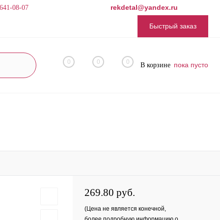
rekdetal@yandex.ru
 641-08-07
Быстрый заказ
0
0
0
пока пусто
В корзине
269.80 руб.
(Цена не является конечной,
более подробную информацию о