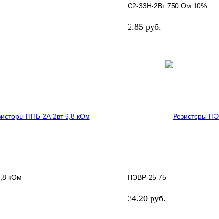
С2-33Н-2Вт 750 Ом 10%
2.85 руб.
В корзину
лик
Сравнение
Купить в 1 клик
В
В избранное
наличии
н
6,8 кОм
ПЭВР-25 75
34.20 руб.