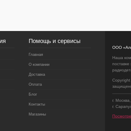
В
наличии
ия
Помощь и сервисы
ООО «Ал
Главная
Наша ком
поставке
О компании
радиодет
Доставка
Copyright
Оплата
защищен
Блог
г. Москва
Контакты
г. Сарапу
Магазины
Посмотре