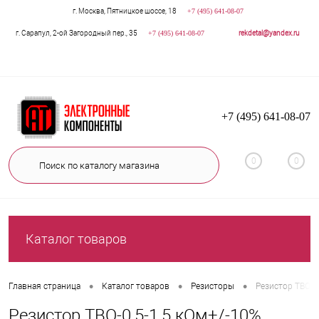
г. Москва, Пятницкое шоссе, 18
+7 (495) 641-08-07
г. Сарапул, 2-ой Загородный пер., 35
+7 (495) 641-08-07
rekdetal@yandex.ru
+7 (495) 641-08-07
0
0
Каталог товаров
•
•
•
Главная страница
Каталог товаров
Резисторы
Резистор ТВО-0
Резистор ТВО-0,5-1,5 кОм+/-10%