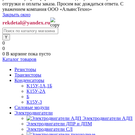
отгрузки и оплаты заказа. Просим вас дождаться ответа. С
уважением компания ООО «АльянсТехно»
Закрыть окно
rekdetal@yandex.ru
0
0
0
В корзине
пока пусто
Каталог товаров
Резисторы
Транзисторы
Конденсаторы
K15У-1А,1Б
К15У-2А
Б
К15У-3
Силовые модули
Электродвигатели
Электродвигатели АДП
Электродвигатели ДПР и ДПМ
Электродвигатели СЛ