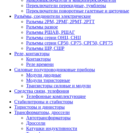
Микровыключатели и микропереключатели
Переключатели перекидные, тумблеры
Переключатели поворотные галетные и щеточные
Разъёмы, соединители электрические
Разъемы 2РМ, 2РМГ, 2РМТ, 2РТТ
Разъемы разное
Разъемы РШАВ, РШАГ
Разъемы серии ОНЦ, СНЦ
Разъемы серии СР50, СР75, СРГ50, СРГ75
Разъемы ШР, СШР
Реле, контакторы
Контакторы
Реле времени
Силовые полупроводниковые приборы
Модули диодные
Модули тиристорные
Транзисторы силовые и модули
Средства связи, телефония
Телефонные комплектующие
Стабилитроны и стабисторы
Тиристоры и динисторы
Трансформаторы, дроссели
Автотрансформаторы
Дроссели
Катушки индуктивности