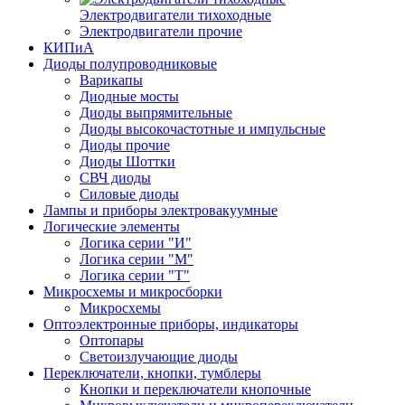
Электродвигатели тихоходные
Электродвигатели прочие
КИПиА
Диоды полупроводниковые
Варикапы
Диодные мосты
Диоды выпрямительные
Диоды высокочастотные и импульсные
Диоды прочие
Диоды Шоттки
СВЧ диоды
Силовые диоды
Лампы и приборы электровакуумные
Логические элементы
Логика серии "И"
Логика серии "М"
Логика серии "Т"
Микросхемы и микросборки
Микросхемы
Оптоэлектронные приборы, индикаторы
Оптопары
Светоизлучающие диоды
Переключатели, кнопки, тумблеры
Кнопки и переключатели кнопочные