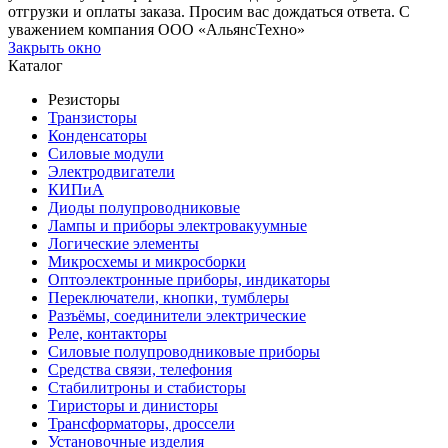
отгрузки и оплаты заказа. Просим вас дождаться ответа. С
уважением компания ООО «АльянсТехно»
Закрыть окно
Каталог
Резисторы
Транзисторы
Конденсаторы
Силовые модули
Электродвигатели
КИПиА
Диоды полупроводниковые
Лампы и приборы электровакуумные
Логические элементы
Микросхемы и микросборки
Оптоэлектронные приборы, индикаторы
Переключатели, кнопки, тумблеры
Разъёмы, соединители электрические
Реле, контакторы
Силовые полупроводниковые приборы
Средства связи, телефония
Стабилитроны и стабисторы
Тиристоры и динисторы
Трансформаторы, дроссели
Установочные изделия