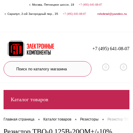
г. Москва, Пятницкое шоссе, 18
+7 (495) 641-08-07
г. Сарапул, 2-ой Загородный пер., 35
+7 (495) 641-08-07
rekdetal@yandex.ru
+7 (495) 641-08-07
0
0
Каталог товаров
•
•
•
Главная страница
Каталог товаров
Резисторы
Резистор ТВО
Резистор ТВО-0,125В-20ОМ+/-10%