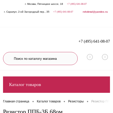
г. Москва, Пятницкое шоссе, 18
+7 (495) 641-08-07
г. Сарапул, 2-ой Загородный пер., 35
+7 (495) 641-08-07
rekdetal@yandex.ru
+7 (495) 641-08-07
0
0
Каталог товаров
•
•
•
Главная страница
Каталог товаров
Резисторы
Резистор ППБ
Резистор ППБ-3Б 68ом