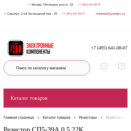
г. Москва, Пятницкое шоссе, 18
+7 (495) 641-08-07
г. Сарапул, 2-ой Загородный пер., 35
+7 (495) 641-08-07
rekdetal@yandex.ru
+7 (495) 641-08-07
0
0
Каталог товаров
•
•
•
Главная страница
Каталог товаров
Резисторы
Резистор СП5-
Резистор СП5-39А 0.5 22К