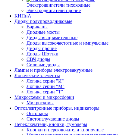
Электродвигатели тихоходные
Электродвигатели прочие
КИПиА
Диоды полупроводниковые
Варикапы
Диодные мосты
Диоды выпрямительные
Диоды высокочастотные и импульсные
Диоды прочие
Диоды Шоттки
СВЧ диоды
Силовые диоды
Лампы и приборы электровакуумные
Логические элементы
Логика серии "И"
Логика серии "М"
Логика серии "Т"
Микросхемы и микросборки
Микросхемы
Оптоэлектронные приборы, индикаторы
Оптопары
Светоизлучающие диоды
Переключатели, кнопки, тумблеры
Кнопки и переключатели кнопочные