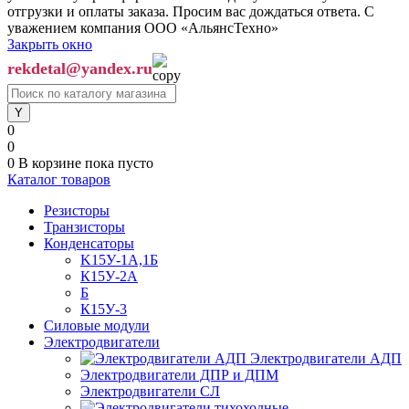
отгрузки и оплаты заказа. Просим вас дождаться ответа. С
уважением компания ООО «АльянсТехно»
Закрыть окно
rekdetal@yandex.ru
0
0
0
В корзине
пока пусто
Каталог товаров
Резисторы
Транзисторы
Конденсаторы
K15У-1А,1Б
К15У-2А
Б
К15У-3
Силовые модули
Электродвигатели
Электродвигатели АДП
Электродвигатели ДПР и ДПМ
Электродвигатели СЛ