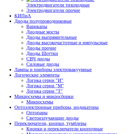
Электродвигатели тихоходные
Электродвигатели прочие
КИПиА
Диоды полупроводниковые
Варикапы
Диодные мосты
Диоды выпрямительные
Диоды высокочастотные и импульсные
Диоды прочие
Диоды Шоттки
СВЧ диоды
Силовые диоды
Лампы и приборы электровакуумные
Логические элементы
Логика серии "И"
Логика серии "М"
Логика серии "Т"
Микросхемы и микросборки
Микросхемы
Оптоэлектронные приборы, индикаторы
Оптопары
Светоизлучающие диоды
Переключатели, кнопки, тумблеры
Кнопки и переключатели кнопочные