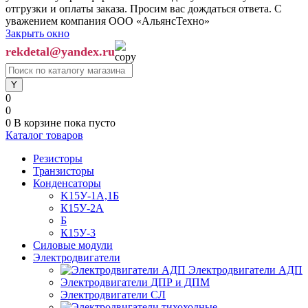
отгрузки и оплаты заказа. Просим вас дождаться ответа. С
уважением компания ООО «АльянсТехно»
Закрыть окно
rekdetal@yandex.ru
0
0
0
В корзине
пока пусто
Каталог товаров
Резисторы
Транзисторы
Конденсаторы
K15У-1А,1Б
К15У-2А
Б
К15У-3
Силовые модули
Электродвигатели
Электродвигатели АДП
Электродвигатели ДПР и ДПМ
Электродвигатели СЛ