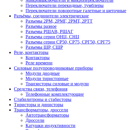
Микровыключатели и микропереключатели
Переключатели перекидные, тумблеры
Переключатели поворотные галетные и щеточные
Разъёмы, соединители электрические
Разъемы 2РМ, 2РМГ, 2РМТ, 2РТТ
Разъемы разное
Разъемы РШАВ, РШАГ
Разъемы серии ОНЦ, СНЦ
Разъемы серии СР50, СР75, СРГ50, СРГ75
Разъемы ШР, СШР
Реле, контакторы
Контакторы
Реле времени
Силовые полупроводниковые приборы
Модули диодные
Модули тиристорные
Транзисторы силовые и модули
Средства связи, телефония
Телефонные комплектующие
Стабилитроны и стабисторы
Тиристоры и динисторы
Трансформаторы, дроссели
Автотрансформаторы
Дроссели
Катушки индуктивности