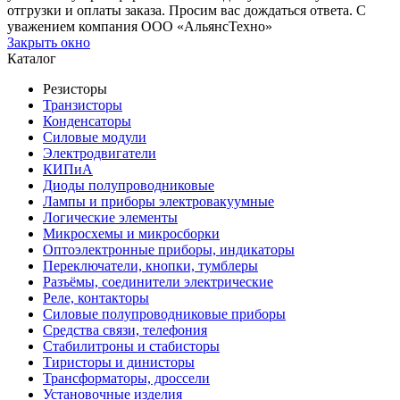
отгрузки и оплаты заказа. Просим вас дождаться ответа. С
уважением компания ООО «АльянсТехно»
Закрыть окно
Каталог
Резисторы
Транзисторы
Конденсаторы
Силовые модули
Электродвигатели
КИПиА
Диоды полупроводниковые
Лампы и приборы электровакуумные
Логические элементы
Микросхемы и микросборки
Оптоэлектронные приборы, индикаторы
Переключатели, кнопки, тумблеры
Разъёмы, соединители электрические
Реле, контакторы
Силовые полупроводниковые приборы
Средства связи, телефония
Стабилитроны и стабисторы
Тиристоры и динисторы
Трансформаторы, дроссели
Установочные изделия