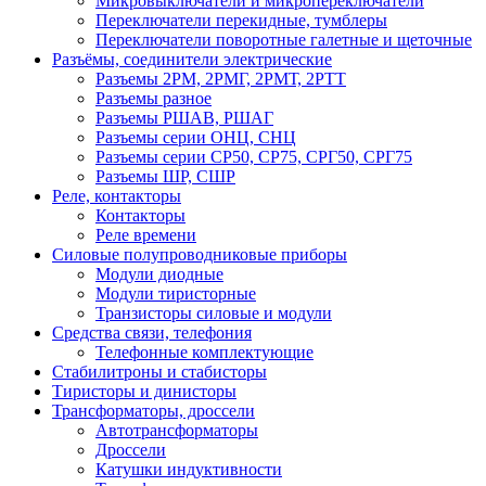
Микровыключатели и микропереключатели
Переключатели перекидные, тумблеры
Переключатели поворотные галетные и щеточные
Разъёмы, соединители электрические
Разъемы 2РМ, 2РМГ, 2РМТ, 2РТТ
Разъемы разное
Разъемы РШАВ, РШАГ
Разъемы серии ОНЦ, СНЦ
Разъемы серии СР50, СР75, СРГ50, СРГ75
Разъемы ШР, СШР
Реле, контакторы
Контакторы
Реле времени
Силовые полупроводниковые приборы
Модули диодные
Модули тиристорные
Транзисторы силовые и модули
Средства связи, телефония
Телефонные комплектующие
Стабилитроны и стабисторы
Тиристоры и динисторы
Трансформаторы, дроссели
Автотрансформаторы
Дроссели
Катушки индуктивности