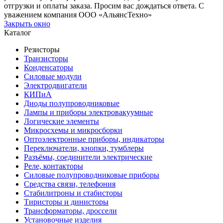
отгрузки и оплаты заказа. Просим вас дождаться ответа. С
уважением компания ООО «АльянсТехно»
Закрыть окно
Каталог
Резисторы
Транзисторы
Конденсаторы
Силовые модули
Электродвигатели
КИПиА
Диоды полупроводниковые
Лампы и приборы электровакуумные
Логические элементы
Микросхемы и микросборки
Оптоэлектронные приборы, индикаторы
Переключатели, кнопки, тумблеры
Разъёмы, соединители электрические
Реле, контакторы
Силовые полупроводниковые приборы
Средства связи, телефония
Стабилитроны и стабисторы
Тиристоры и динисторы
Трансформаторы, дроссели
Установочные изделия