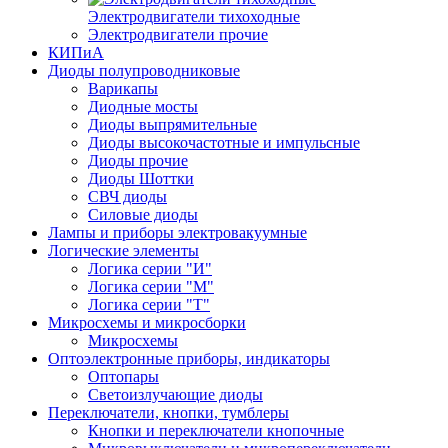
Электродвигатели тихоходные
Электродвигатели прочие
КИПиА
Диоды полупроводниковые
Варикапы
Диодные мосты
Диоды выпрямительные
Диоды высокочастотные и импульсные
Диоды прочие
Диоды Шоттки
СВЧ диоды
Силовые диоды
Лампы и приборы электровакуумные
Логические элементы
Логика серии "И"
Логика серии "М"
Логика серии "Т"
Микросхемы и микросборки
Микросхемы
Оптоэлектронные приборы, индикаторы
Оптопары
Светоизлучающие диоды
Переключатели, кнопки, тумблеры
Кнопки и переключатели кнопочные