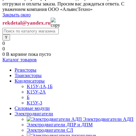
отгрузки и оплаты заказа. Просим вас дождаться ответа. С
уважением компания ООО «АльянсТехно»
Закрыть окно
rekdetal@yandex.ru
0
0
0
В корзине
пока пусто
Каталог товаров
Резисторы
Транзисторы
Конденсаторы
K15У-1А,1Б
К15У-2А
Б
К15У-3
Силовые модули
Электродвигатели
Электродвигатели АДП
Электродвигатели ДПР и ДПМ
Электродвигатели СЛ