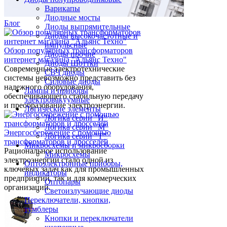
Варикапы
Диодные мосты
Блог
Диоды выпрямительные
Диоды высокочастотные и
импульсные
Обзор популярных трансформаторов
Диоды прочие
интернет магазина "Альянс Техно"
Диоды Шоттки
Современные электротехнические
СВЧ диоды
системы невозможно представить без
Силовые диоды
надежного оборудования,
Лампы и приборы
обеспечивающего стабильную передачу
электровакуумные
и преобразование электроэнергии.
Логические элементы
Логика серии "И"
Логика серии "М"
Энергосбережение с помощью
Логика серии "Т"
трансформаторов и дросселей
Микросхемы и микросборки
Рациональное использование
Микросхемы
электроэнергии стало одной из
Оптоэлектронные приборы,
ключевых задач как для промышленных
индикаторы
предприятий, так и для коммерческих
Оптопары
организаций.
Светоизлучающие диоды
Переключатели, кнопки,
тумблеры
Кнопки и переключатели