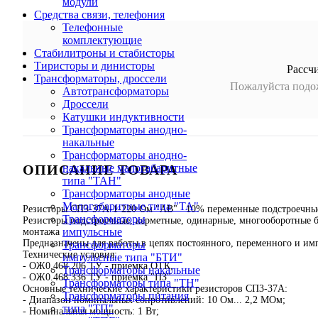
модули
Средства связи, телефония
Телефонные
комплектующие
Стабилитроны и стабисторы
Тиристоры и динисторы
Рассч
Трансформаторы, дроссели
Пожалуйста подож
Автотрансформаторы
Дроссели
Катушки индуктивности
Трансформаторы анодно-
накальные
Трансформаторы анодно-
ОПИСАНИЕ ТОВАРА
накальные малогабаритные
типа "ТАН"
Трансформаторы анодные
Малогабаритные типа "ТА"
Резисторы СП3-37А-1-220 Ом "АВ" 10% переменные подстроечны
Трансформаторы
Резисторы подстроечные, керметные, одинарные, многооборотные
импульсные
монтажа
Предназначены для работы в цепях постоянного, переменного и имп
Трансформаторы
Технические условия:
импульсные типа "БТИ"
- ОЖ0.468.206 ТУ - приемка ОТК,
Трансформаторы накальные
- ОЖ0.468.336 ТУ - приемка "ПЗ"
Трансформаторы типа "ТН"
Основные технические характеристики резисторов СП3-37А:
Трансформаторы питания
- Диапазон номинальных сопротивлений: 10 Ом... 2,2 МОм;
типа "ТП"
- Номинальная мощность: 1 Вт;