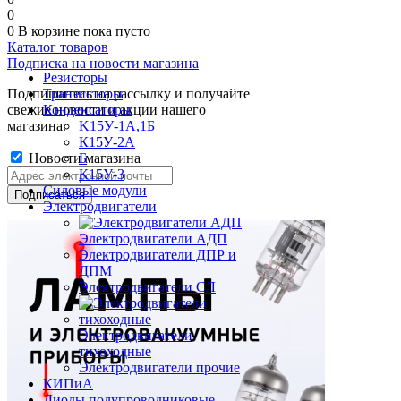
0
0
В корзине
пока пусто
Каталог товаров
Подписка на новости магазина
Резисторы
Подпишитесь на рассылку и получайте
Транзисторы
свежие новости и акции нашего
Конденсаторы
магазина.
K15У-1А,1Б
К15У-2А
Новости магазина
Б
К15У-3
Силовые модули
Электродвигатели
Электродвигатели АДП
Электродвигатели ДПР и
ДПМ
Электродвигатели СЛ
Электродвигатели
тихоходные
Электродвигатели прочие
КИПиА
Диоды полупроводниковые