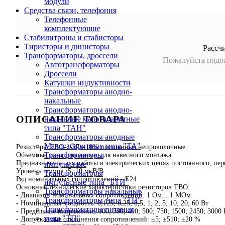
модули
Средства связи, телефония
Телефонные
комплектующие
Стабилитроны и стабисторы
Тиристоры и динисторы
Рассч
Трансформаторы, дроссели
Пожалуйста подож
Автотрансформаторы
Дроссели
Катушки индуктивности
Трансформаторы анодно-
накальные
Трансформаторы анодно-
ОПИСАНИЕ ТОВАРА
накальные малогабаритные
типа "ТАН"
Трансформаторы анодные
Малогабаритные типа "ТА"
Резисторы ТВО-1-27к-10% постоянные непроволочные.
Трансформаторы
Объемные изолированные, для навесного монтажа.
Предназначены для работы в электрических цепях постоянного, пе
импульсные
Уровень шумов: 5; 10 мкВ/В
Трансформаторы
Ряд номинальных сопротивлений - Е24
импульсные типа "БТИ"
Основные технические характеристики резисторов ТВО:
Трансформаторы накальные
- Диапазон номинальных сопротивлений: 1 Ом... 1 МОм
Трансформаторы типа "ТН"
- Номинальная мощность: 0,125; 0,25; 0,5; 1; 2; 5; 10; 20; 60 Вт
Трансформаторы питания
- Предельное напряжение: 100; 300; 400; 500; 750; 1500; 2450; 3000 
типа "ТП"
- Допускаемые отклонения сопротивлений: ±5; ±510; ±20 %