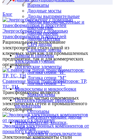
Варикапы
Диодные мосты
Блог
Диоды выпрямительные
Диоды высокочастотные и
импульсные
Энергосбережение с помощью
Диоды прочие
трансформаторов и дросселей
Диоды Шоттки
Рациональное использование
СВЧ диоды
электроэнергии стало одной из
Силовые диоды
ключевых задач как для промышленных
Лампы и приборы
предприятий, так и для коммерческих
электровакуумные
организаций.
Логические элементы
Логика серии "И"
Логика серии "М"
Сравнение типов трансформаторов: ТР,
Логика серии "Т"
ТС, ТН
Микросхемы и микросборки
Трансформаторы являются
Микросхемы
неотъемлемой частью современных
Оптоэлектронные приборы,
электрических сетей и промышленного
индикаторы
оборудования.
Оптопары
Светоизлучающие диоды
Переключатели, кнопки,
Эволюция электронных компонентов от
тумблеры
прошлого к будущему
Кнопки и переключатели
Электронные компоненты стали