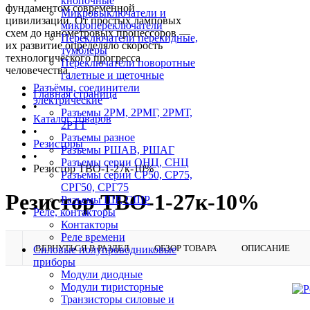
кнопочные
фундаментом современной
Микровыключатели и
цивилизации. От простых ламповых
микропереключатели
схем до нанометровых процессоров —
Переключатели перекидные,
их развитие определяло скорость
тумблеры
технологического прогресса
Переключатели поворотные
человечества.
галетные и щеточные
Разъёмы, соединители
Главная страница
электрические
•
Разъемы 2РМ, 2РМГ, 2РМТ,
Каталог товаров
2РТТ
•
Разъемы разное
Резисторы
Разъемы РШАВ, РШАГ
•
Разъемы серии ОНЦ, СНЦ
Резистор ТВО-1-27к-10%
Разъемы серии СР50, СР75,
СРГ50, СРГ75
Резистор ТВО-1-27к-10%
Разъемы ШР, СШР
Реле, контакторы
Контакторы
Реле времени
ВЕРНУТЬСЯ В РАЗДЕЛ
ОБЗОР ТОВАРА
ОПИСАНИЕ
Силовые полупроводниковые
приборы
Модули диодные
Модули тиристорные
Транзисторы силовые и