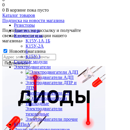
0
0
В корзине
пока пусто
Каталог товаров
Подписка на новости магазина
Резисторы
Подпишитесь на рассылку и получайте
Транзисторы
свежие новости и акции нашего
Конденсаторы
магазина.
K15У-1А,1Б
К15У-2А
Новости магазина
Б
К15У-3
Силовые модули
Электродвигатели
Электродвигатели АДП
Электродвигатели ДПР и
ДПМ
Электродвигатели СЛ
Электродвигатели
тихоходные
Электродвигатели прочие
КИПиА
Диоды полупроводниковые