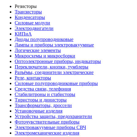
Резисторы
Транзисторы
Конденсаторы
Силовые модули
Электродвигатели
КИПиА
Диоды полупроводниковые
Лампы и приборы электровакуумные
Логические элементы
Микросхемы и микросборки
Оптоэлектронные приборы, индикаторы
Переключатели, кнопки, тумблеры
Разъёмы, соединители электрические
Реле, контакторы
Силовые полупроводниковые приборы
Средства связи, телефония
Стабилитроны и стабисторы
Тиристоры и динисторы
Трансформаторы, дроссели
Установочные изделия
Устройства защиты, предохранители
Фоточувствительные приборы
Электровакуумные приборы СВЧ
Электромеханические изделия