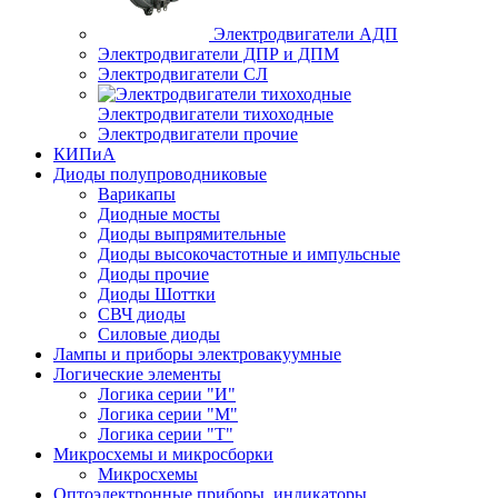
Электродвигатели АДП
Электродвигатели ДПР и ДПМ
Электродвигатели СЛ
Электродвигатели тихоходные
Электродвигатели прочие
КИПиА
Диоды полупроводниковые
Варикапы
Диодные мосты
Диоды выпрямительные
Диоды высокочастотные и импульсные
Диоды прочие
Диоды Шоттки
СВЧ диоды
Силовые диоды
Лампы и приборы электровакуумные
Логические элементы
Логика серии "И"
Логика серии "М"
Логика серии "Т"
Микросхемы и микросборки
Микросхемы
Оптоэлектронные приборы, индикаторы