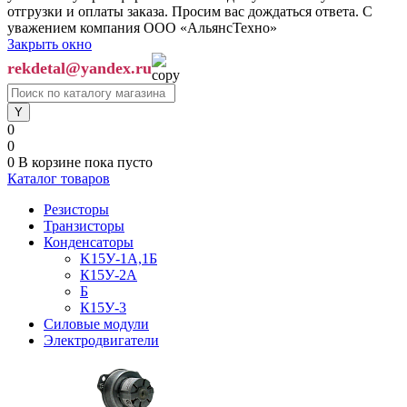
отгрузки и оплаты заказа. Просим вас дождаться ответа. С
уважением компания ООО «АльянсТехно»
Закрыть окно
rekdetal@yandex.ru
0
0
0
В корзине
пока пусто
Каталог товаров
Резисторы
Транзисторы
Конденсаторы
K15У-1А,1Б
К15У-2А
Б
К15У-3
Силовые модули
Электродвигатели