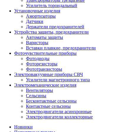
Трансформаторы трехфазные
Усилитель тороидальный
Установочные изделия
Амортизаторы
Датчики
Держатели предохранителей
Устройства защиты, предохранители
Автоматы защиты
Варисторы
Вставки плавкие, предохранители
Фоточувствительные приборы
Фотодиоды
Фоторезисторы
Фототранзисторы
Электровакуумные приборы СВЧ
Усилители магнетронного типа
Электромеханические изделия
Вентиляторы
Сельсины
Бесконтактные сельсины
Контактные сельсины
Электродвигатели асинхронные
Электродвигатели коллекторные
Новинки