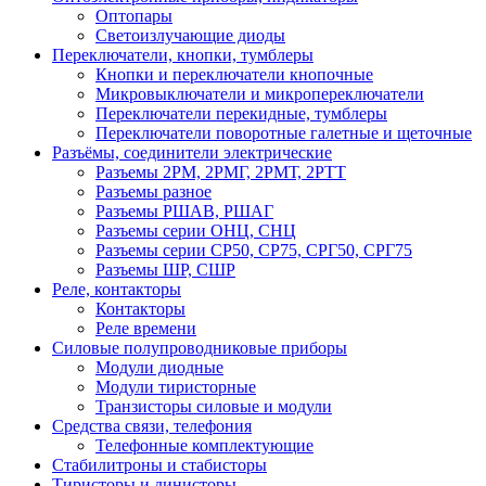
Оптопары
Светоизлучающие диоды
Переключатели, кнопки, тумблеры
Кнопки и переключатели кнопочные
Микровыключатели и микропереключатели
Переключатели перекидные, тумблеры
Переключатели поворотные галетные и щеточные
Разъёмы, соединители электрические
Разъемы 2РМ, 2РМГ, 2РМТ, 2РТТ
Разъемы разное
Разъемы РШАВ, РШАГ
Разъемы серии ОНЦ, СНЦ
Разъемы серии СР50, СР75, СРГ50, СРГ75
Разъемы ШР, СШР
Реле, контакторы
Контакторы
Реле времени
Силовые полупроводниковые приборы
Модули диодные
Модули тиристорные
Транзисторы силовые и модули
Средства связи, телефония
Телефонные комплектующие
Стабилитроны и стабисторы
Тиристоры и динисторы