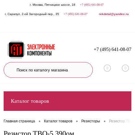
г. Москва, Пятницкое шоссе, 18
+7 (495) 641-08-07
г. Сарапул, 2-ой Загородный пер., 35
+7 (495) 641-08-07
rekdetal@yandex.ru
+7 (495) 641-08-07
0
0
Каталог товаров
•
•
•
Главная страница
Каталог товаров
Резисторы
Резистор ТВО-
Резистор ТВО-5 390ом