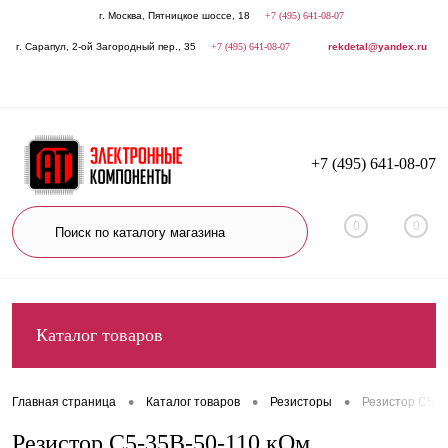
г. Москва, Пятницкое шоссе, 18
+7 (495) 641-08-07
г. Сарапул, 2-ой Загородный пер., 35
+7 (495) 641-08-07
rekdetal@yandex.ru
+7 (495) 641-08-07
0
0
Каталог товаров
•
•
•
Главная страница
Каталог товаров
Резисторы
Резистор С5-3
Резистор С5-35В-50-110 кОм