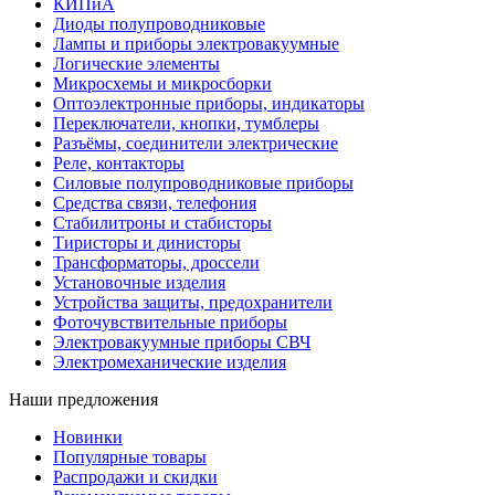
КИПиА
Диоды полупроводниковые
Лампы и приборы электровакуумные
Логические элементы
Микросхемы и микросборки
Оптоэлектронные приборы, индикаторы
Переключатели, кнопки, тумблеры
Разъёмы, соединители электрические
Реле, контакторы
Силовые полупроводниковые приборы
Средства связи, телефония
Стабилитроны и стабисторы
Тиристоры и динисторы
Трансформаторы, дроссели
Установочные изделия
Устройства защиты, предохранители
Фоточувствительные приборы
Электровакуумные приборы СВЧ
Электромеханические изделия
Наши предложения
Новинки
Популярные товары
Распродажи и скидки