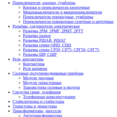
Переключатели, кнопки, тумблеры
Кнопки и переключатели кнопочные
Микровыключатели и микропереключатели
Переключатели перекидные, тумблеры
Переключатели поворотные галетные и щеточные
Разъёмы, соединители электрические
Разъемы 2РМ, 2РМГ, 2РМТ, 2РТТ
Разъемы разное
Разъемы РШАВ, РШАГ
Разъемы серии ОНЦ, СНЦ
Разъемы серии СР50, СР75, СРГ50, СРГ75
Разъемы ШР, СШР
Реле, контакторы
Контакторы
Реле времени
Силовые полупроводниковые приборы
Модули диодные
Модули тиристорные
Транзисторы силовые и модули
Средства связи, телефония
Телефонные комплектующие
Стабилитроны и стабисторы
Тиристоры и динисторы
Трансформаторы, дроссели
Автотрансформаторы