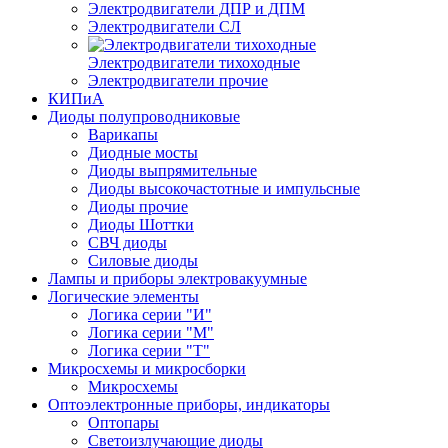
Электродвигатели ДПР и ДПМ
Электродвигатели СЛ
Электродвигатели тихоходные
Электродвигатели прочие
КИПиА
Диоды полупроводниковые
Варикапы
Диодные мосты
Диоды выпрямительные
Диоды высокочастотные и импульсные
Диоды прочие
Диоды Шоттки
СВЧ диоды
Силовые диоды
Лампы и приборы электровакуумные
Логические элементы
Логика серии "И"
Логика серии "М"
Логика серии "Т"
Микросхемы и микросборки
Микросхемы
Оптоэлектронные приборы, индикаторы
Оптопары
Светоизлучающие диоды