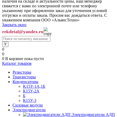
наличия на складе и актуальности цены, наш менеджер
свяжется с вами по электронной почте или телефону
указанному при оформлении заказ для уточнения условий
отгрузки и оплаты заказа. Просим вас дождаться ответа. С
уважением компания ООО «АльянсТехно»
Закрыть окно
rekdetal@yandex.ru
0
0
0
В корзине
пока пусто
Каталог товаров
Резисторы
Транзисторы
Конденсаторы
K15У-1А,1Б
К15У-2А
Б
К15У-3
Силовые модули
Электродвигатели
Электродвигатели АДП