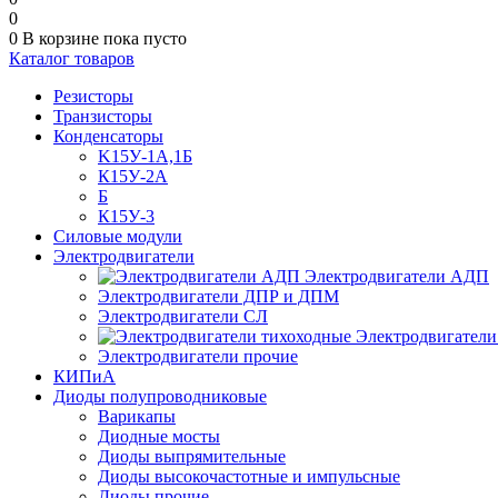
0
0
В корзине
пока пусто
Каталог товаров
Резисторы
Транзисторы
Конденсаторы
K15У-1А,1Б
К15У-2А
Б
К15У-3
Силовые модули
Электродвигатели
Электродвигатели АДП
Электродвигатели ДПР и ДПМ
Электродвигатели СЛ
Электродвигатели
Электродвигатели прочие
КИПиА
Диоды полупроводниковые
Варикапы
Диодные мосты
Диоды выпрямительные
Диоды высокочастотные и импульсные
Диоды прочие