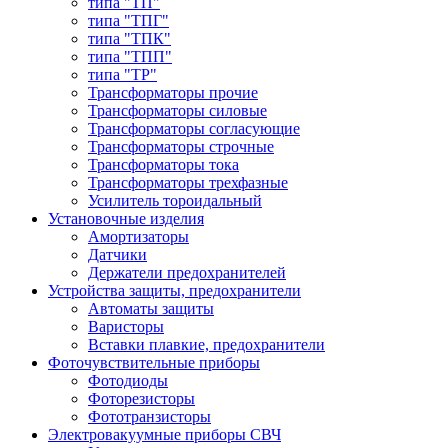
типа "ТП"
типа "ТПГ"
типа "ТПК"
типа "ТПП"
типа "ТР"
Трансформаторы прочие
Трансформаторы силовые
Трансформаторы согласующие
Трансформаторы строчные
Трансформаторы тока
Трансформаторы трехфазные
Усилитель тороидальный
Установочные изделия
Амортизаторы
Датчики
Держатели предохранителей
Устройства защиты, предохранители
Автоматы защиты
Варисторы
Вставки плавкие, предохранители
Фоточувствительные приборы
Фотодиоды
Фоторезисторы
Фототранзисторы
Электровакуумные приборы СВЧ