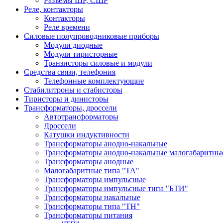
Разъемы ШР, СШР
Реле, контакторы
Контакторы
Реле времени
Силовые полупроводниковые приборы
Модули диодные
Модули тиристорные
Транзисторы силовые и модули
Средства связи, телефония
Телефонные комплектующие
Стабилитроны и стабисторы
Тиристоры и динисторы
Трансформаторы, дроссели
Автотрансформаторы
Дроссели
Катушки индуктивности
Трансформаторы анодно-накальные
Трансформаторы анодно-накальные малогабаритны
Трансформаторы анодные
Малогабаритные типа "ТА"
Трансформаторы импульсные
Трансформаторы импульсные типа "БТИ"
Трансформаторы накальные
Трансформаторы типа "ТН"
Трансформаторы питания