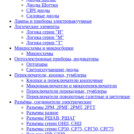
Диоды Шоттки
СВЧ диоды
Силовые диоды
Лампы и приборы электровакуумные
Логические элементы
Логика серии "И"
Логика серии "М"
Логика серии "Т"
Микросхемы и микросборки
Микросхемы
Оптоэлектронные приборы, индикаторы
Оптопары
Светоизлучающие диоды
Переключатели, кнопки, тумблеры
Кнопки и переключатели кнопочные
Микровыключатели и микропереключатели
Переключатели перекидные, тумблеры
Переключатели поворотные галетные и щеточные
Разъёмы, соединители электрические
Разъемы 2РМ, 2РМГ, 2РМТ, 2РТТ
Разъемы разное
Разъемы РШАВ, РШАГ
Разъемы серии ОНЦ, СНЦ
Разъемы серии СР50, СР75, СРГ50, СРГ75