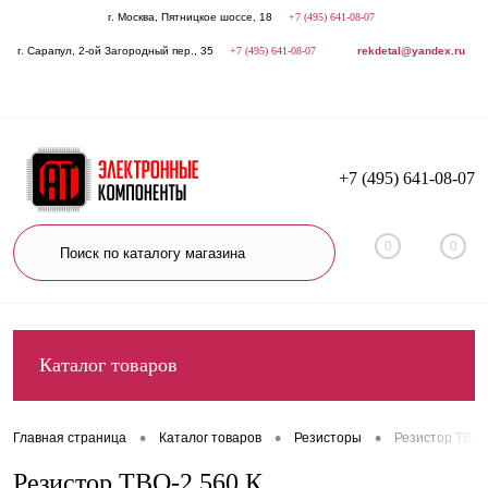
г. Москва, Пятницкое шоссе, 18
+7 (495) 641-08-07
г. Сарапул, 2-ой Загородный пер., 35
+7 (495) 641-08-07
rekdetal@yandex.ru
+7 (495) 641-08-07
0
0
Каталог товаров
•
•
•
Главная страница
Каталог товаров
Резисторы
Резистор ТВО-
Резистор ТВО-2 560 К