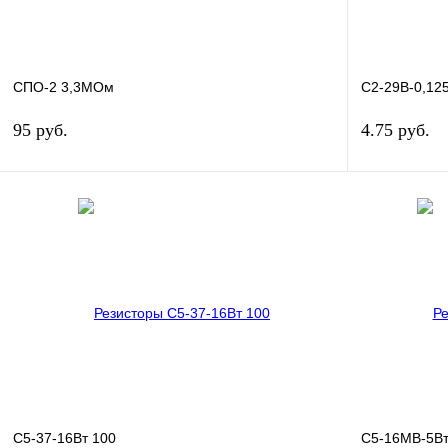
СПО-2 3,3МОм
С2-29В-0,12
95 руб.
4.75 руб.
В корзину
Купить в 1 клик
Сравнение
Купить в 1 к
В избранное
В
В избранн
наличии
С5-37-16Вт 100
С5-16МВ-5Вт