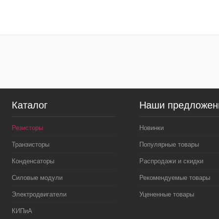
В корзину
Купить в 1 клик
Сравнение
Купить в 1 к
В избранное
В
В избранн
наличии
Каталог
Наши предложен
Резисторы
Новинки
Транзисторы
Популярные товары
Конденсаторы
Распродажи и скидки
Силовые модули
Рекомендуемые товары
Электродвигатели
Уцененные товары
КИПиА