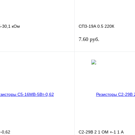
5-30,1 кОм
СП3-19А 0.5 220К
7.60 руб.
В корзину
лик
Сравнение
Купить в 1 клик
ое
В
В избранное
наличии
н
-0,62
С2-29В 2 1 ОМ +-1 1 А