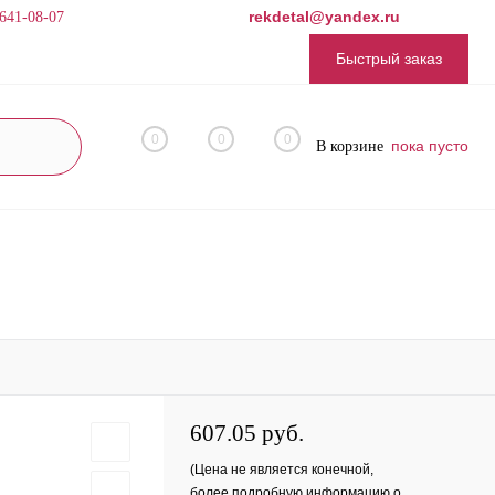
rekdetal@yandex.ru
 641-08-07
Быстрый заказ
0
0
0
пока пусто
В корзине
607.05 руб.
(Цена не является конечной,
более подробную информацию о