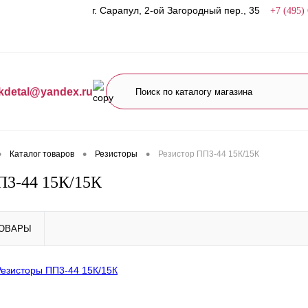
г. Сарапул, 2-ой Загородный пер., 35
+7 (495)
kdetal@yandex.ru
•
•
•
Каталог товаров
Резисторы
Резистор ПП3-44 15К/15К
П3-44 15К/15К
ТОВАРЫ