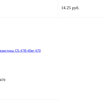
14.25 руб.
В корзину
лик
Сравнение
Купить в 1 клик
ое
В
В избранное
наличии
н
 470