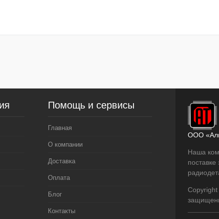
В корзину
лик
Сравнение
ое
В
наличии
ия
Помощь и сервисы
Главная
ООО «Ал
О компании
Наша ком
Доставка
поставке
радиодет
Оплата
Copyright
Блог
защищен
Контакты