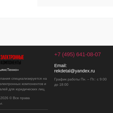
+7 (495) 641-08-07
Email:
ьянсТехно»
rekdetal@yandex.ru
пания специализируется на
График работы Пн. – Пт.: с 9:00
 электронных компонентов и
до 18:00
алей для юридических лиц.
 2026 © Все права
ы.