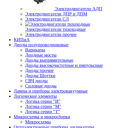
Электродвигатели АДП
Электродвигатели ДПР и ДПМ
Электродвигатели СЛ
Электродвигатели тихоходные
Электродвигатели прочие
КИПиА
Диоды полупроводниковые
Варикапы
Диодные мосты
Диоды выпрямительные
Диоды высокочастотные и импульсные
Диоды прочие
Диоды Шоттки
СВЧ диоды
Силовые диоды
Лампы и приборы электровакуумные
Логические элементы
Логика серии "И"
Логика серии "М"
Логика серии "Т"
Микросхемы и микросборки
Микросхемы
Оптоэлектронные приборы, индикаторы