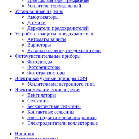
Трансформаторы трехфазные
Усилитель тороидальный
Установочные изделия
Амортизаторы
Датчики
Держатели предохранителей
Устройства защиты, предохранители
Автоматы защиты
Варисторы
Вставки плавкие, предохранители
Фоточувствительные приборы
Фотодиоды
Фоторезисторы
Фототранзисторы
Электровакуумные приборы СВЧ
Усилители магнетронного типа
Электромеханические изделия
Вентиляторы
Сельсины
Бесконтактные сельсины
Контактные сельсины
Электродвигатели асинхронные
Электродвигатели коллекторные
Новинки