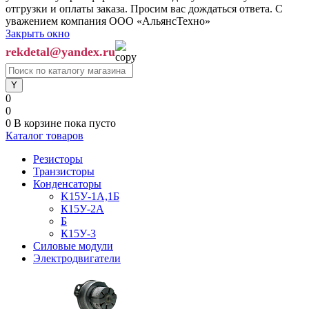
отгрузки и оплаты заказа. Просим вас дождаться ответа. С
уважением компания ООО «АльянсТехно»
Закрыть окно
rekdetal@yandex.ru
0
0
0
В корзине
пока пусто
Каталог товаров
Резисторы
Транзисторы
Конденсаторы
K15У-1А,1Б
К15У-2А
Б
К15У-3
Силовые модули
Электродвигатели