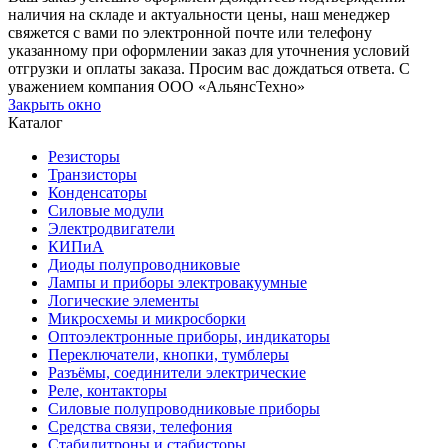
наличия на складе и актуальности цены, наш менеджер
свяжется с вами по электронной почте или телефону
указанному при оформлении заказ для уточнения условий
отгрузки и оплаты заказа. Просим вас дождаться ответа. С
уважением компания ООО «АльянсТехно»
Закрыть окно
Каталог
Резисторы
Транзисторы
Конденсаторы
Силовые модули
Электродвигатели
КИПиА
Диоды полупроводниковые
Лампы и приборы электровакуумные
Логические элементы
Микросхемы и микросборки
Оптоэлектронные приборы, индикаторы
Переключатели, кнопки, тумблеры
Разъёмы, соединители электрические
Реле, контакторы
Силовые полупроводниковые приборы
Средства связи, телефония
Стабилитроны и стабисторы