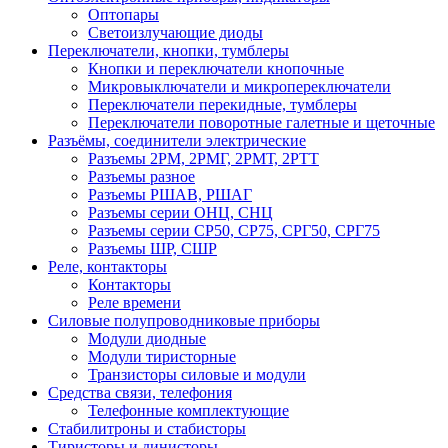
Оптопары
Светоизлучающие диоды
Переключатели, кнопки, тумблеры
Кнопки и переключатели кнопочные
Микровыключатели и микропереключатели
Переключатели перекидные, тумблеры
Переключатели поворотные галетные и щеточные
Разъёмы, соединители электрические
Разъемы 2РМ, 2РМГ, 2РМТ, 2РТТ
Разъемы разное
Разъемы РШАВ, РШАГ
Разъемы серии ОНЦ, СНЦ
Разъемы серии СР50, СР75, СРГ50, СРГ75
Разъемы ШР, СШР
Реле, контакторы
Контакторы
Реле времени
Силовые полупроводниковые приборы
Модули диодные
Модули тиристорные
Транзисторы силовые и модули
Средства связи, телефония
Телефонные комплектующие
Стабилитроны и стабисторы
Тиристоры и динисторы