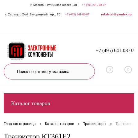
г. Москва, Пятницкое шоссе, 18
+7 (495) 641-08-07
г. Сарапул, 2-ой Загородный пер., 35
+7 (495) 641-08-07
rekdetal@yandex.ru
+7 (495) 641-08-07
0
0
Каталог товаров
•
•
•
Главная страница
Каталог товаров
Транзисторы
Транзистор 
Транзистор КТ361Е2