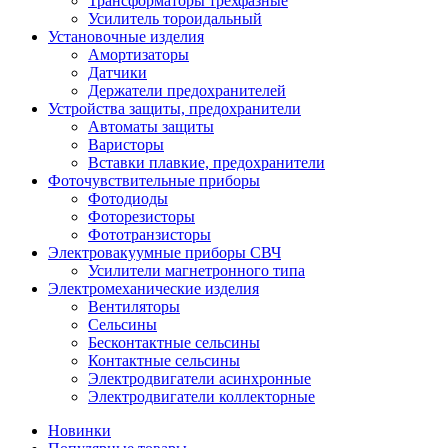
Трансформаторы трехфазные
Усилитель тороидальный
Установочные изделия
Амортизаторы
Датчики
Держатели предохранителей
Устройства защиты, предохранители
Автоматы защиты
Варисторы
Вставки плавкие, предохранители
Фоточувствительные приборы
Фотодиоды
Фоторезисторы
Фототранзисторы
Электровакуумные приборы СВЧ
Усилители магнетронного типа
Электромеханические изделия
Вентиляторы
Сельсины
Бесконтактные сельсины
Контактные сельсины
Электродвигатели асинхронные
Электродвигатели коллекторные
Новинки