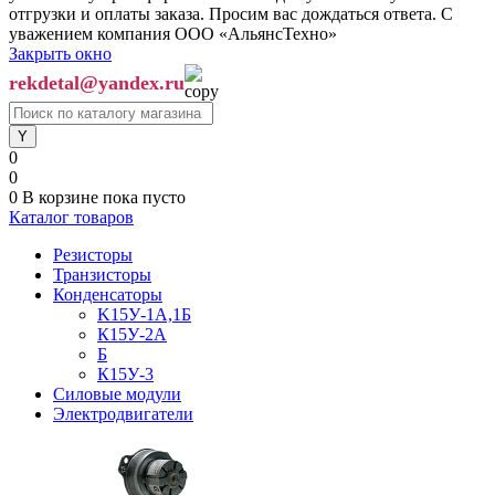
отгрузки и оплаты заказа. Просим вас дождаться ответа. С
уважением компания ООО «АльянсТехно»
Закрыть окно
rekdetal@yandex.ru
0
0
0
В корзине
пока пусто
Каталог товаров
Резисторы
Транзисторы
Конденсаторы
K15У-1А,1Б
К15У-2А
Б
К15У-3
Силовые модули
Электродвигатели