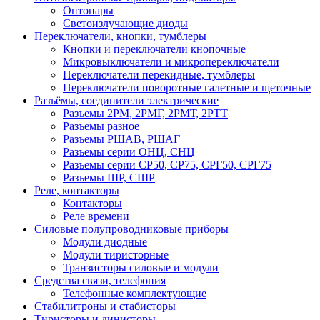
Оптопары
Светоизлучающие диоды
Переключатели, кнопки, тумблеры
Кнопки и переключатели кнопочные
Микровыключатели и микропереключатели
Переключатели перекидные, тумблеры
Переключатели поворотные галетные и щеточные
Разъёмы, соединители электрические
Разъемы 2РМ, 2РМГ, 2РМТ, 2РТТ
Разъемы разное
Разъемы РШАВ, РШАГ
Разъемы серии ОНЦ, СНЦ
Разъемы серии СР50, СР75, СРГ50, СРГ75
Разъемы ШР, СШР
Реле, контакторы
Контакторы
Реле времени
Силовые полупроводниковые приборы
Модули диодные
Модули тиристорные
Транзисторы силовые и модули
Средства связи, телефония
Телефонные комплектующие
Стабилитроны и стабисторы
Тиристоры и динисторы