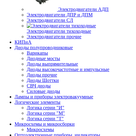
Электродвигатели АДП
Электродвигатели ДПР и ДПМ
Электродвигатели СЛ
Электродвигатели тихоходные
Электродвигатели прочие
КИПиА
Диоды полупроводниковые
Варикапы
Диодные мосты
Диоды выпрямительные
Диоды высокочастотные и импульсные
Диоды прочие
Диоды Шоттки
СВЧ диоды
Силовые диоды
Лампы и приборы электровакуумные
Логические элементы
Логика серии "И"
Логика серии "М"
Логика серии "Т"
Микросхемы и микросборки
Микросхемы
Оптоэлектронные приборы, индикаторы