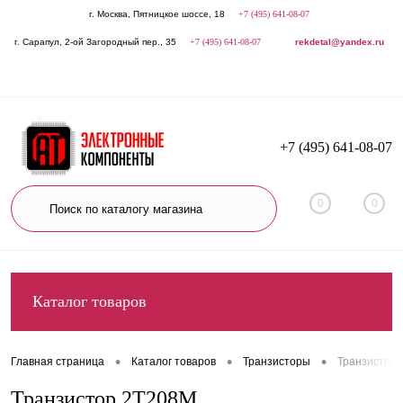
г. Москва, Пятницкое шоссе, 18
+7 (495) 641-08-07
г. Сарапул, 2-ой Загородный пер., 35
+7 (495) 641-08-07
rekdetal@yandex.ru
+7 (495) 641-08-07
0
0
Каталог товаров
•
•
•
Главная страница
Каталог товаров
Транзисторы
Транзистор
Транзистор 2Т208М