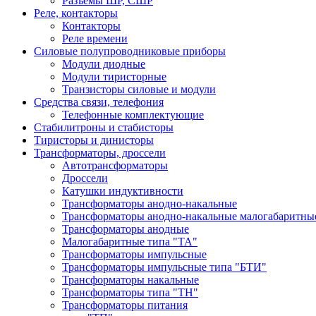
Разъемы ШР, СШР
Реле, контакторы
Контакторы
Реле времени
Силовые полупроводниковые приборы
Модули диодные
Модули тиристорные
Транзисторы силовые и модули
Средства связи, телефония
Телефонные комплектующие
Стабилитроны и стабисторы
Тиристоры и динисторы
Трансформаторы, дроссели
Автотрансформаторы
Дроссели
Катушки индуктивности
Трансформаторы анодно-накальные
Трансформаторы анодно-накальные малогабаритны
Трансформаторы анодные
Малогабаритные типа "ТА"
Трансформаторы импульсные
Трансформаторы импульсные типа "БТИ"
Трансформаторы накальные
Трансформаторы типа "ТН"
Трансформаторы питания