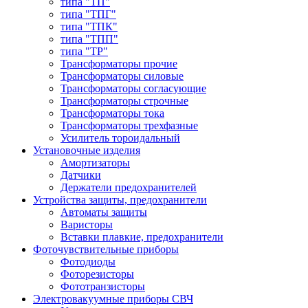
типа "ТП"
типа "ТПГ"
типа "ТПК"
типа "ТПП"
типа "ТР"
Трансформаторы прочие
Трансформаторы силовые
Трансформаторы согласующие
Трансформаторы строчные
Трансформаторы тока
Трансформаторы трехфазные
Усилитель тороидальный
Установочные изделия
Амортизаторы
Датчики
Держатели предохранителей
Устройства защиты, предохранители
Автоматы защиты
Варисторы
Вставки плавкие, предохранители
Фоточувствительные приборы
Фотодиоды
Фоторезисторы
Фототранзисторы
Электровакуумные приборы СВЧ