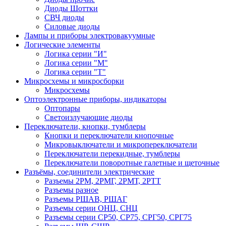
Диоды Шоттки
СВЧ диоды
Силовые диоды
Лампы и приборы электровакуумные
Логические элементы
Логика серии "И"
Логика серии "М"
Логика серии "Т"
Микросхемы и микросборки
Микросхемы
Оптоэлектронные приборы, индикаторы
Оптопары
Светоизлучающие диоды
Переключатели, кнопки, тумблеры
Кнопки и переключатели кнопочные
Микровыключатели и микропереключатели
Переключатели перекидные, тумблеры
Переключатели поворотные галетные и щеточные
Разъёмы, соединители электрические
Разъемы 2РМ, 2РМГ, 2РМТ, 2РТТ
Разъемы разное
Разъемы РШАВ, РШАГ
Разъемы серии ОНЦ, СНЦ
Разъемы серии СР50, СР75, СРГ50, СРГ75