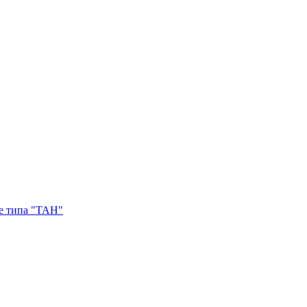
е типа "ТАН"