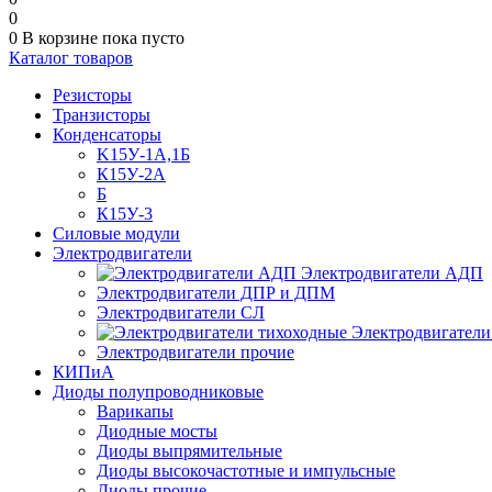
0
0
В корзине
пока пусто
Каталог товаров
Резисторы
Транзисторы
Конденсаторы
K15У-1А,1Б
К15У-2А
Б
К15У-3
Силовые модули
Электродвигатели
Электродвигатели АДП
Электродвигатели ДПР и ДПМ
Электродвигатели СЛ
Электродвигатели
Электродвигатели прочие
КИПиА
Диоды полупроводниковые
Варикапы
Диодные мосты
Диоды выпрямительные
Диоды высокочастотные и импульсные
Диоды прочие