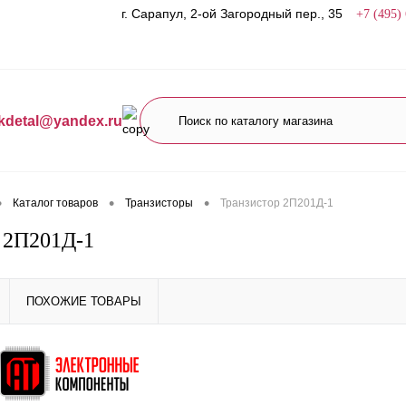
г. Сарапул, 2-ой Загородный пер., 35
+7 (495)
kdetal@yandex.ru
•
•
•
Каталог товаров
Транзисторы
Транзистор 2П201Д-1
 2П201Д-1
ПОХОЖИЕ ТОВАРЫ