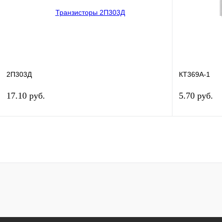
В избранное
В
В избранное
наличии
2П303Д
КТ369А-1
17.10 руб.
5.70 руб.
В корзину
Купить в 1 клик
Сравнение
Купить в 1 к
В избранное
В
В избранное
наличии