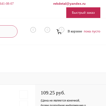
rekdetal@yandex.ru
 641-08-07
Быстрый заказ
0
0
0
пока пусто
В корзине
109.25 руб.
(Цена не является конечной,
более подробную информацию о