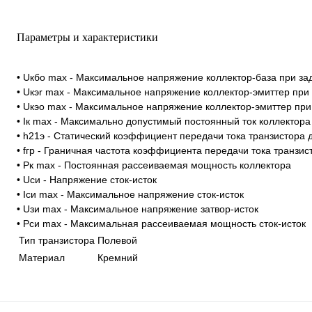
Параметры и характеристики
• Uкбо max - Максимальное напряжение коллектор-база при за
• Uкэr max - Максимальное напряжение коллектор-эмиттер при
• Uкэо max - Максимальное напряжение коллектор-эмиттер при
• Iк max - Максимально допустимый постоянный ток коллектора
• h21э - Статический коэффициент передачи тока транзистора
• fгр - Граничная частота коэффициента передачи тока транзи
• Рк max - Постоянная рассеиваемая мощность коллектора
• Uси - Напряжение сток-исток
• Iси max - Максимальное напряжение сток-исток
• Uзи max - Максимальное напряжение затвор-исток
• Pси max - Максимальная рассеиваемая мощность сток-исток
Тип транзистора
Полевой
Материал
Кремний