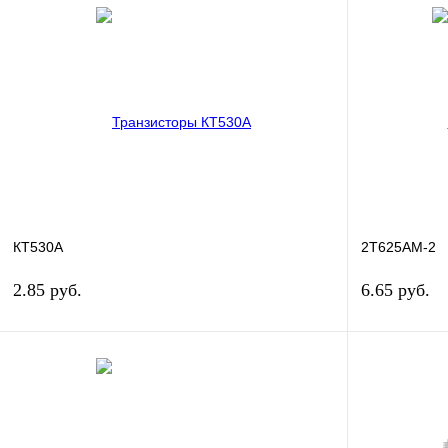
В корзину
Купить в 1 клик
Сравнение
Купить в 1 к
В избранное
В
В избранное
наличии
КТ530А
2Т625АМ-2
2.85 руб.
6.65 руб.
В корзину
Купить в 1 клик
Сравнение
Купить в 1 к