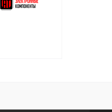
В
В избранное
наличии
н
В корзину
лик
Сравнение
В
наличии