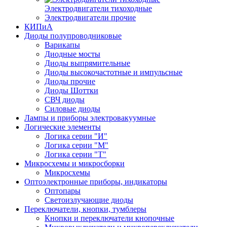
Электродвигатели тихоходные
Электродвигатели прочие
КИПиА
Диоды полупроводниковые
Варикапы
Диодные мосты
Диоды выпрямительные
Диоды высокочастотные и импульсные
Диоды прочие
Диоды Шоттки
СВЧ диоды
Силовые диоды
Лампы и приборы электровакуумные
Логические элементы
Логика серии "И"
Логика серии "М"
Логика серии "Т"
Микросхемы и микросборки
Микросхемы
Оптоэлектронные приборы, индикаторы
Оптопары
Светоизлучающие диоды
Переключатели, кнопки, тумблеры
Кнопки и переключатели кнопочные