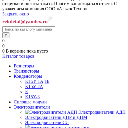
отгрузки и оплаты заказа. Просим вас дождаться ответа. С
уважением компания ООО «АльянсТехно»
Закрыть окно
rekdetal@yandex.ru
0
0
0
В корзине
пока пусто
Каталог товаров
Резисторы
Транзисторы
Конденсаторы
K15У-1А,1Б
К15У-2А
Б
К15У-3
Силовые модули
Электродвигатели
Электродвигатели АДП
Электродвигатели ДПР и ДПМ
Электродвигатели СЛ