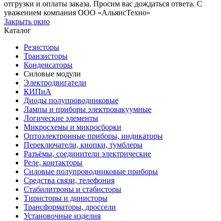
отгрузки и оплаты заказа. Просим вас дождаться ответа. С
уважением компания ООО «АльянсТехно»
Закрыть окно
Каталог
Резисторы
Транзисторы
Конденсаторы
Силовые модули
Электродвигатели
КИПиА
Диоды полупроводниковые
Лампы и приборы электровакуумные
Логические элементы
Микросхемы и микросборки
Оптоэлектронные приборы, индикаторы
Переключатели, кнопки, тумблеры
Разъёмы, соединители электрические
Реле, контакторы
Силовые полупроводниковые приборы
Средства связи, телефония
Стабилитроны и стабисторы
Тиристоры и динисторы
Трансформаторы, дроссели
Установочные изделия