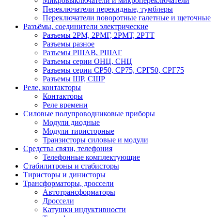
Микровыключатели и микропереключатели
Переключатели перекидные, тумблеры
Переключатели поворотные галетные и щеточные
Разъёмы, соединители электрические
Разъемы 2РМ, 2РМГ, 2РМТ, 2РТТ
Разъемы разное
Разъемы РШАВ, РШАГ
Разъемы серии ОНЦ, СНЦ
Разъемы серии СР50, СР75, СРГ50, СРГ75
Разъемы ШР, СШР
Реле, контакторы
Контакторы
Реле времени
Силовые полупроводниковые приборы
Модули диодные
Модули тиристорные
Транзисторы силовые и модули
Средства связи, телефония
Телефонные комплектующие
Стабилитроны и стабисторы
Тиристоры и динисторы
Трансформаторы, дроссели
Автотрансформаторы
Дроссели
Катушки индуктивности