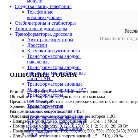
модули
Средства связи, телефония
Телефонные
комплектующие
Стабилитроны и стабисторы
Тиристоры и динисторы
Рассч
Трансформаторы, дроссели
Пожалуйста подож
Автотрансформаторы
Дроссели
Катушки индуктивности
Трансформаторы анодно-
накальные
Трансформаторы анодно-
накальные малогабаритные
ОПИСАНИЕ ТОВАРА
типа "ТАН"
Трансформаторы анодные
Малогабаритные типа "ТА"
Резисторы ТВО-60 13 ком постоянные непроволочные.
Трансформаторы
Объемные изолированные, для навесного монтажа.
импульсные
Предназначены для работы в электрических цепях постоянного, пе
Трансформаторы
Уровень шумов: 5; 10 мкВ/В
Ряд номинальных сопротивлений - Е24
импульсные типа "БТИ"
Основные технические характеристики резисторов ТВО:
Трансформаторы накальные
- Диапазон номинальных сопротивлений: 1 Ом... 1 МОм
Трансформаторы типа "ТН"
- Номинальная мощность: 0,125; 0,25; 0,5; 1; 2; 5; 10; 20; 60 Вт
Трансформаторы питания
- Предельное напряжение: 100; 300; 400; 500; 750; 1500; 2450; 3000 
типа "ТП"
- Допускаемые отклонения сопротивлений: ±5; ±510; ±20 %