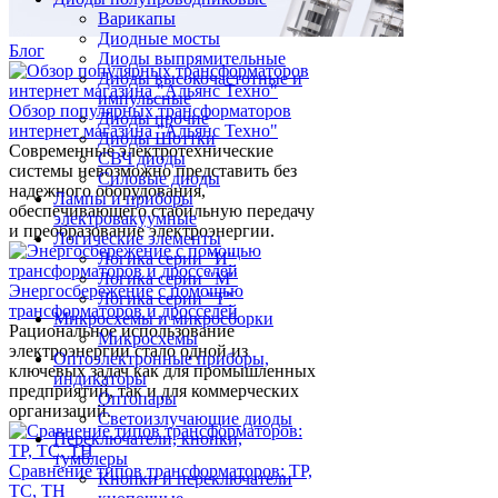
Варикапы
Диодные мосты
Блог
Диоды выпрямительные
Диоды высокочастотные и
импульсные
Обзор популярных трансформаторов
Диоды прочие
интернет магазина "Альянс Техно"
Диоды Шоттки
Современные электротехнические
СВЧ диоды
системы невозможно представить без
Силовые диоды
надежного оборудования,
Лампы и приборы
обеспечивающего стабильную передачу
электровакуумные
и преобразование электроэнергии.
Логические элементы
Логика серии "И"
Логика серии "М"
Энергосбережение с помощью
Логика серии "Т"
трансформаторов и дросселей
Микросхемы и микросборки
Рациональное использование
Микросхемы
электроэнергии стало одной из
Оптоэлектронные приборы,
ключевых задач как для промышленных
индикаторы
предприятий, так и для коммерческих
Оптопары
организаций.
Светоизлучающие диоды
Переключатели, кнопки,
тумблеры
Сравнение типов трансформаторов: ТР,
Кнопки и переключатели
ТС, ТН