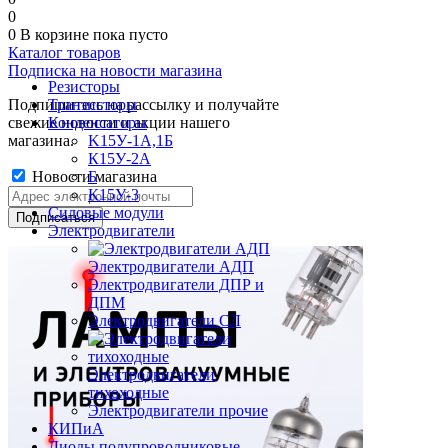
0
0
В корзине
пока пусто
Каталог товаров
Подписка на новости магазина
Резисторы
Подпишитесь на рассылку и получайте
Транзисторы
свежие новости и акции нашего
Конденсаторы
магазина.
K15У-1А,1Б
К15У-2А
Новости магазина
Б
К15У-3
Силовые модули
Электродвигатели
Электродвигатели АДП
Электродвигатели ДПР и
ДПМ
Электродвигатели СЛ
Электродвигатели
тихоходные
Электродвигатели прочие
КИПиА
Диоды полупроводниковые