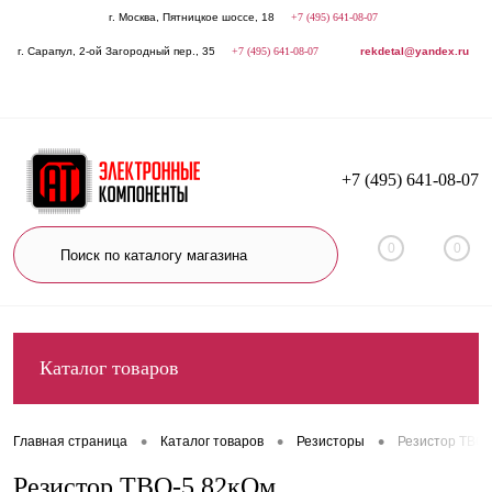
г. Москва, Пятницкое шоссе, 18
+7 (495) 641-08-07
г. Сарапул, 2-ой Загородный пер., 35
+7 (495) 641-08-07
rekdetal@yandex.ru
+7 (495) 641-08-07
0
0
Каталог товаров
•
•
•
Главная страница
Каталог товаров
Резисторы
Резистор ТВО-
Резистор ТВО-5 82кОм