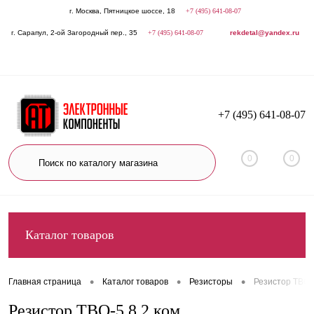
г. Москва, Пятницкое шоссе, 18
+7 (495) 641-08-07
г. Сарапул, 2-ой Загородный пер., 35
+7 (495) 641-08-07
rekdetal@yandex.ru
+7 (495) 641-08-07
0
0
Каталог товаров
•
•
•
Главная страница
Каталог товаров
Резисторы
Резистор ТВО-5
Резистор ТВО-5 8,2 ком