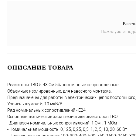
Рассч
Пожалуйста подо
ОПИСАНИЕ ТОВАРА
Резисторы ТВО-5-43 Ом 5% постоянные непроволочные.
Объемные изолированные, для навесного монтажа.
Предназначены для работы в электрических цепях постоянного,
Уровень шумов: 5; 10 мкВ/В
Ряд номинальных сопротивлений - Е24
Основные технические характеристики резисторов ТВО:
- Диапазон номинальных сопротивлений: 1 Ом... 1 МОм
- Номинальная мощность: 0,125; 0,25; 0,5; 1; 2; 5; 10; 20; 60 Вт
- Предельное напряжение: 100; 300; 400; 500; 750; 1500; 2450; 30