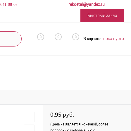
rekdetal@yandex.ru
 641-08-07
Быстрый заказ
0
0
0
пока пусто
В корзине
0.95 руб.
(Цена не является конечной, более
подробную информацию о