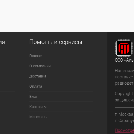
В
наличии
ия
Помощь и сервисы
Главная
ООО «Аль
О компании
Наша ком
Доставка
поставке
радиодет
Оплата
Copyright
Блог
защищен
Контакты
г. Москва
Магазины
г. Сарапу
Посмотре