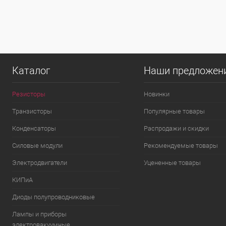
В избранное
В
В избранное
наличии
Каталог
Наши предложен
Резисторы
Новинки
Транзисторы
Популярные товары
Конденсаторы
Распродажи и скидки
Силовые модули
Рекомендуемые товары
Электродвигатели
Уцененные товары
КИПиА
Диоды полупроводниковые
Лампы и приборы
электровакуумные