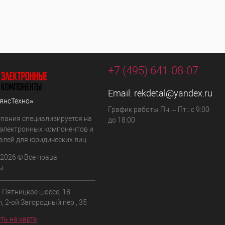
+7 (495) 641-08-07
Email:
rekdetal@yandex.ru
янсТехно»
График работы Пн. – Пт.: с 9:00
пания специализируется на
до 18:00
 электронных компонентов и
алей для юридических лиц.
 2026 © Все права
ы.
, Пятницкое шоссе, 18
л, 2-ой Загородный пер., 35
ть на карте