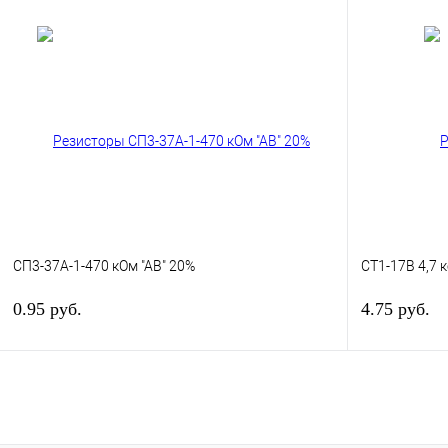
В корзину
Купить в 1 клик
К сравнению
Купить в 1 к
В избранное
В
В избранное
наличии
СП3-37А-1-470 кОм "АВ" 20%
СТ1-17В 4,7 
0.95 руб.
4.75 руб.
В корзину
Купить в 1 клик
К сравнению
Купить в 1 к