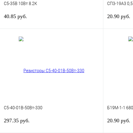
С5-35В 10Вт 8.2К
СП3-19А3 0,5
40.85 руб.
20.90 руб.
В корзину
Купить в 1 клик
Сравнение
Купить в 1 к
В избранное
В
В избранное
наличии
С5-40-01В-50Вт-330
Б19М-1-1 68
297.35 руб.
20.90 руб.