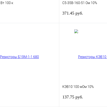
 Вт 100 к
С5-35В-160-51 Ом 10%
371.45 руб.
В корзину
лик
Сравнение
Купить в 1 клик
В
В избранное
наличии
н
0
КЭВ10 100 мОм 10%
137.75 руб.