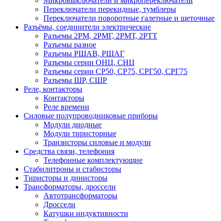
Микровыключатели и микропереключатели
Переключатели перекидные, тумблеры
Переключатели поворотные галетные и щеточные
Разъёмы, соединители электрические
Разъемы 2РМ, 2РМГ, 2РМТ, 2РТТ
Разъемы разное
Разъемы РШАВ, РШАГ
Разъемы серии ОНЦ, СНЦ
Разъемы серии СР50, СР75, СРГ50, СРГ75
Разъемы ШР, СШР
Реле, контакторы
Контакторы
Реле времени
Силовые полупроводниковые приборы
Модули диодные
Модули тиристорные
Транзисторы силовые и модули
Средства связи, телефония
Телефонные комплектующие
Стабилитроны и стабисторы
Тиристоры и динисторы
Трансформаторы, дроссели
Автотрансформаторы
Дроссели
Катушки индуктивности