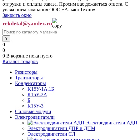
отгрузки и оплаты заказа. Просим вас дождаться ответа. С
уважением компания ООО «АльянсТехно»
Закрыть окно
rekdetal@yandex.ru
0
0
0
В корзине
пока пусто
Каталог товаров
Резисторы
Транзисторы
Конденсаторы
K15У-1А,1Б
К15У-2А
Б
К15У-3
Силовые модули
Электродвигатели
Электродвигатели АДП
Электродвигатели ДПР и ДПМ
Электродвигатели СЛ