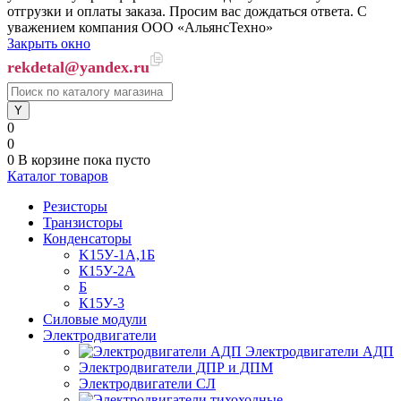
отгрузки и оплаты заказа. Просим вас дождаться ответа. С
уважением компания ООО «АльянсТехно»
Закрыть окно
rekdetal@yandex.ru
0
0
0
В корзине
пока пусто
Каталог товаров
Резисторы
Транзисторы
Конденсаторы
K15У-1А,1Б
К15У-2А
Б
К15У-3
Силовые модули
Электродвигатели
Электродвигатели АДП
Электродвигатели ДПР и ДПМ
Электродвигатели СЛ