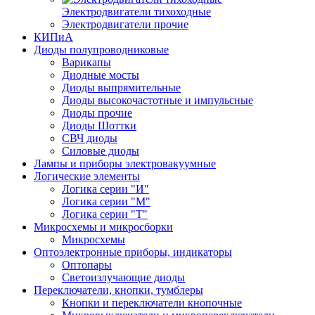
Электродвигатели тихоходные
Электродвигатели прочие
КИПиА
Диоды полупроводниковые
Варикапы
Диодные мосты
Диоды выпрямительные
Диоды высокочастотные и импульсные
Диоды прочие
Диоды Шоттки
СВЧ диоды
Силовые диоды
Лампы и приборы электровакуумные
Логические элементы
Логика серии "И"
Логика серии "М"
Логика серии "Т"
Микросхемы и микросборки
Микросхемы
Оптоэлектронные приборы, индикаторы
Оптопары
Светоизлучающие диоды
Переключатели, кнопки, тумблеры
Кнопки и переключатели кнопочные