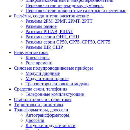
Микровыключатели и микропереключатели
Переключатели перекидные, тумблеры
Переключатели поворотные галетные и щеточные
Разъёмы, соединители электрические
Разъемы 2РМ, 2РМГ, 2РМТ, 2РТТ
Разъемы разное
Разъемы РШАВ, РШАГ
Разъемы серии ОНЦ, СНЦ
Разъемы серии СР50, СР75, СРГ50, СРГ75
Разъемы ШР, СШР
Реле, контакторы
Контакторы
Реле времени
Силовые полупроводниковые приборы
Модули диодные
Модули тиристорные
Транзисторы силовые и модули
Средства связи, телефония
Телефонные комплектующие
Стабилитроны и стабисторы
Тиристоры и динисторы
Трансформаторы, дроссели
Автотрансформаторы
Дроссели
Катушки индуктивности