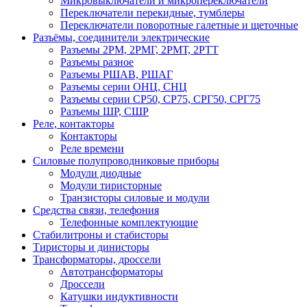
Микровыключатели и микропереключатели
Переключатели перекидные, тумблеры
Переключатели поворотные галетные и щеточные
Разъёмы, соединители электрические
Разъемы 2РМ, 2РМГ, 2РМТ, 2РТТ
Разъемы разное
Разъемы РШАВ, РШАГ
Разъемы серии ОНЦ, СНЦ
Разъемы серии СР50, СР75, СРГ50, СРГ75
Разъемы ШР, СШР
Реле, контакторы
Контакторы
Реле времени
Силовые полупроводниковые приборы
Модули диодные
Модули тиристорные
Транзисторы силовые и модули
Средства связи, телефония
Телефонные комплектующие
Стабилитроны и стабисторы
Тиристоры и динисторы
Трансформаторы, дроссели
Автотрансформаторы
Дроссели
Катушки индуктивности