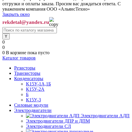
отгрузки и оплаты заказа. Просим вас дождаться ответа. С
уважением компания ООО «АльянсТехно»
Закрыть окно
rekdetal@yandex.ru
0
0
0
В корзине
пока пусто
Каталог товаров
Резисторы
Транзисторы
Конденсаторы
K15У-1А,1Б
К15У-2А
Б
К15У-3
Силовые модули
Электродвигатели
Электродвигатели АДП
Электродвигатели ДПР и ДПМ
Электродвигатели СЛ