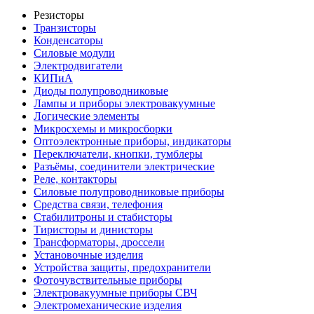
Резисторы
Транзисторы
Конденсаторы
Силовые модули
Электродвигатели
КИПиА
Диоды полупроводниковые
Лампы и приборы электровакуумные
Логические элементы
Микросхемы и микросборки
Оптоэлектронные приборы, индикаторы
Переключатели, кнопки, тумблеры
Разъёмы, соединители электрические
Реле, контакторы
Силовые полупроводниковые приборы
Средства связи, телефония
Стабилитроны и стабисторы
Тиристоры и динисторы
Трансформаторы, дроссели
Установочные изделия
Устройства защиты, предохранители
Фоточувствительные приборы
Электровакуумные приборы СВЧ
Электромеханические изделия