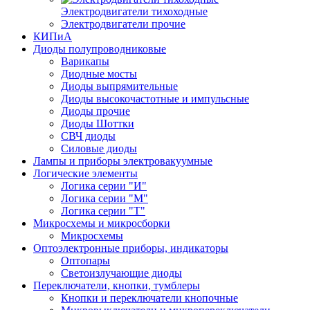
Электродвигатели тихоходные
Электродвигатели прочие
КИПиА
Диоды полупроводниковые
Варикапы
Диодные мосты
Диоды выпрямительные
Диоды высокочастотные и импульсные
Диоды прочие
Диоды Шоттки
СВЧ диоды
Силовые диоды
Лампы и приборы электровакуумные
Логические элементы
Логика серии "И"
Логика серии "М"
Логика серии "Т"
Микросхемы и микросборки
Микросхемы
Оптоэлектронные приборы, индикаторы
Оптопары
Светоизлучающие диоды
Переключатели, кнопки, тумблеры
Кнопки и переключатели кнопочные