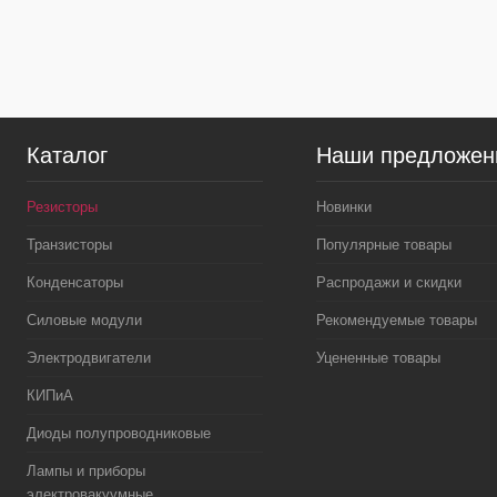
В избранное
В наличии
В избранное
Каталог
Наши предложен
Резисторы
Новинки
Транзисторы
Популярные товары
Конденсаторы
Распродажи и скидки
Силовые модули
Рекомендуемые товары
Электродвигатели
Уцененные товары
КИПиА
Диоды полупроводниковые
Лампы и приборы
электровакуумные