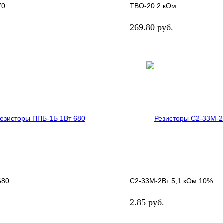
70
ТВО-20 2 кОм
269.80 руб.
В корзину
лик
Сравнение
Купить в 1 клик
В наличии
В избранное
680
С2-33М-2Вт 5,1 кОм 10%
2.85 руб.