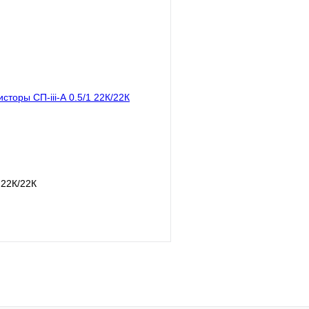
В корзину
лик
Сравнение
Купить в 1 клик
В наличии
В избранное
1 22К/22К
В корзину
лик
Сравнение