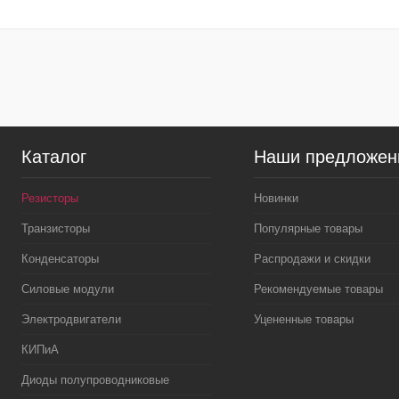
Купить в 1 клик
Сравнение
Купить в 1 кл
В избранное
В наличии
В избранное
Каталог
Наши предложен
Резисторы
Новинки
Транзисторы
Популярные товары
Конденсаторы
Распродажи и скидки
Силовые модули
Рекомендуемые товары
Электродвигатели
Уцененные товары
КИПиА
Диоды полупроводниковые