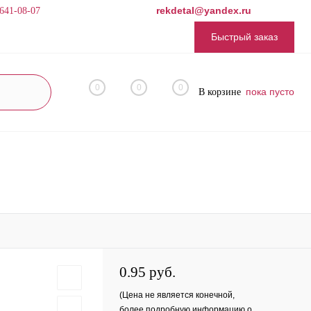
rekdetal@yandex.ru
 641-08-07
Быстрый заказ
0
0
0
пока пусто
В корзине
0.95 руб.
(Цена не является конечной,
более подробную информацию о