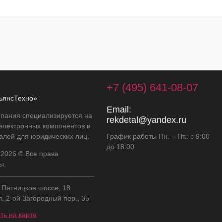
+7 (495) 641-08-07
ьянсТехно»
Email:
пания специализируется на
rekdetal@yandex.ru
 электронных компонентов и
алей для юридических лиц.
График работы Пн. – Пт.: с 9:00
до 18:00
 2026 © Все права
ы.
, Пятницкое шоссе, 18
л, 2-ой Загородный пер., 35
ть на карте