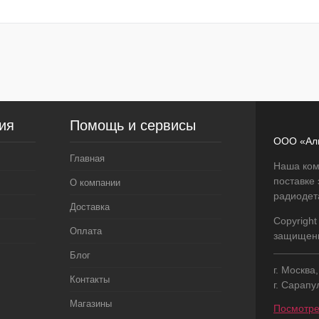
ик
Сравнение
В наличии
ия
Помощь и сервисы
ООО «Ал
Главная
Наша ком
поставке
О компании
радиодет
Доставка
Copyright
Оплата
защищен
Блог
г. Москва
Контакты
г. Сарапу
Магазины
Посмотре