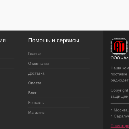
В
наличии
ия
Помощь и сервисы
Главная
ООО «Ал
О компании
Наша ком
Доставка
поставке
радиодет
Оплата
Copyright
Блог
защищен
Контакты
г. Москва
Магазины
г. Сарапу
Посмотре