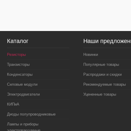
В избранное
В
В избранное
наличии
Каталог
Наши предложен
Резисторы
Новинки
Транзисторы
Популярные товары
Конденсаторы
Распродажи и скидки
Силовые модули
Рекомендуемые товары
Электродвигатели
Уцененные товары
КИПиА
Диоды полупроводниковые
Лампы и приборы
электровакуумные