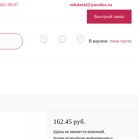
rekdetal@yandex.ru
 641-08-07
Быстрый заказ
0
0
0
пока пусто
В корзине
162.45 руб.
(Цена не является конечной,
более подробную информацию о