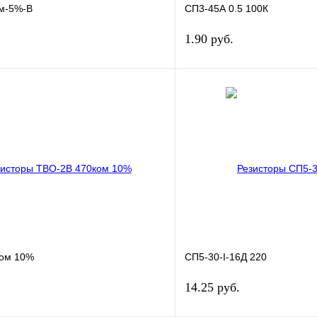
м-5%-В
СП3-45А 0.5 100К
1.90 руб.
В корзину
лик
Сравнение
Купить в 1 клик
В
В избранное
наличии
н
ком 10%
СП5-30-I-16Д 220
14.25 руб.