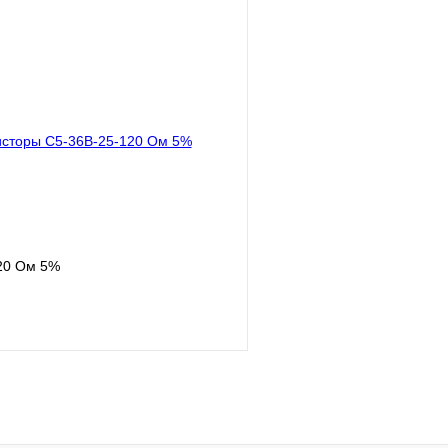
В корзину
лик
Сравнение
Купить в 1 клик
В
В избранное
наличии
н
20 Ом 5%
В корзину
лик
Сравнение