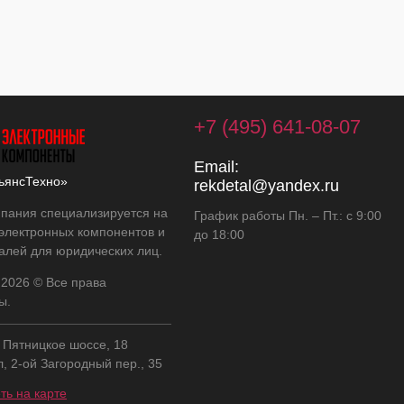
+7 (495) 641-08-07
Email:
ьянсТехно»
rekdetal@yandex.ru
пания специализируется на
График работы Пн. – Пт.: с 9:00
 электронных компонентов и
до 18:00
алей для юридических лиц.
 2026 © Все права
ы.
, Пятницкое шоссе, 18
л, 2-ой Загородный пер., 35
ть на карте