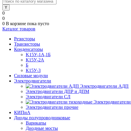
0
0
0
В корзине
пока пусто
Каталог товаров
Резисторы
Транзисторы
Конденсаторы
K15У-1А,1Б
К15У-2А
Б
К15У-3
Силовые модули
Электродвигатели
Электродвигатели АДП
Электродвигатели ДПР и ДПМ
Электродвигатели СЛ
Электродвигатели
Электродвигатели прочие
КИПиА
Диоды полупроводниковые
Варикапы
Диодные мосты