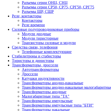
Разъемы серии ОНЦ, СНЦ
Разъемы серии СР50, СР75, СРГ50, СРГ75
Разъемы ШР, СШР
Реле, контакторы
Контакторы
Реле времени
Силовые полупроводниковые приборы
Модули диодные
Модули тиристорные
Транзисторы силовые и модули
Средства связи, телефония
Телефонные комплектующие
Стабилитроны и стабисторы
Тиристоры и динисторы
Трансформаторы, дроссели
Автотрансформаторы
Дроссели
Катушки индуктивности
Трансформаторы анодно-накальные
Трансформаторы анодно-накальные малогабаритны
Трансформаторы анодные
Малогабаритные типа "ТА"
Трансформаторы импульсные
Трансформаторы импульсные типа "БТИ"
Трансформаторы накальные