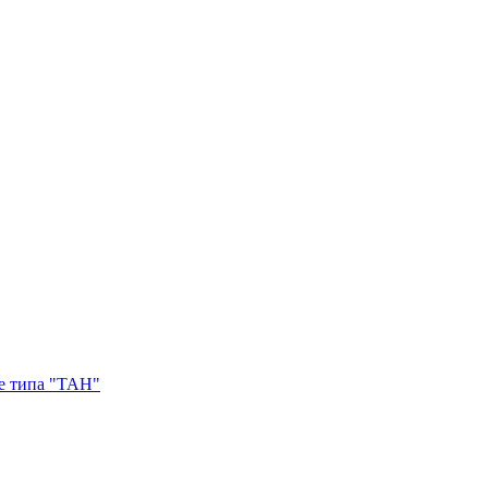
е типа "ТАН"