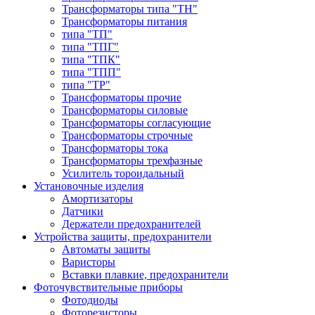
Трансформаторы типа "ТН"
Трансформаторы питания
типа "ТП"
типа "ТПГ"
типа "ТПК"
типа "ТПП"
типа "ТР"
Трансформаторы прочие
Трансформаторы силовые
Трансформаторы согласующие
Трансформаторы строчные
Трансформаторы тока
Трансформаторы трехфазные
Усилитель тороидальный
Установочные изделия
Амортизаторы
Датчики
Держатели предохранителей
Устройства защиты, предохранители
Автоматы защиты
Варисторы
Вставки плавкие, предохранители
Фоточувствительные приборы
Фотодиоды
Фоторезисторы