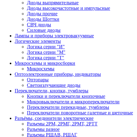
Диоды выпрямительные
Диоды высокочастотные и импульсные
Диоды прочие
Диоды Шоттки
СВЧ диоды
Силовые диоды
Лампы и приборы электровакуумные
Логические элементы
Логика серии "И"
Логика серии "М"
Логика серии "Т"
Микросхемы и микросборки
Микросхемы
Оптоэлектронные приборы, индикаторы
Оптопары
Светоизлучающие диоды
Переключатели, кнопки, тумблеры
Кнопки и переключатели кнопочные
Микровыключатели и микропереключатели
Переключатели перекидные, тумблеры
Переключатели поворотные галетные и щеточные
Разъёмы, соединители электрические
Разъемы 2РМ, 2РМГ, 2РМТ, 2РТТ
Разъемы разное
Разъемы РШАВ, РШАГ