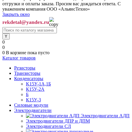
отгрузки и оплаты заказа. Просим вас дождаться ответа. С
уважением компания ООО «АльянсТехно»
Закрыть окно
rekdetal@yandex.ru
0
0
0
В корзине
пока пусто
Каталог товаров
Резисторы
Транзисторы
Конденсаторы
K15У-1А,1Б
К15У-2А
Б
К15У-3
Силовые модули
Электродвигатели
Электродвигатели АДП
Электродвигатели ДПР и ДПМ
Электродвигатели СЛ