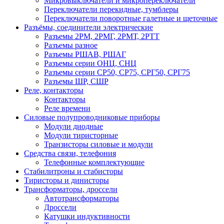
Микровыключатели и микропереключатели
Переключатели перекидные, тумблеры
Переключатели поворотные галетные и щеточные
Разъёмы, соединители электрические
Разъемы 2РМ, 2РМГ, 2РМТ, 2РТТ
Разъемы разное
Разъемы РШАВ, РШАГ
Разъемы серии ОНЦ, СНЦ
Разъемы серии СР50, СР75, СРГ50, СРГ75
Разъемы ШР, СШР
Реле, контакторы
Контакторы
Реле времени
Силовые полупроводниковые приборы
Модули диодные
Модули тиристорные
Транзисторы силовые и модули
Средства связи, телефония
Телефонные комплектующие
Стабилитроны и стабисторы
Тиристоры и динисторы
Трансформаторы, дроссели
Автотрансформаторы
Дроссели
Катушки индуктивности