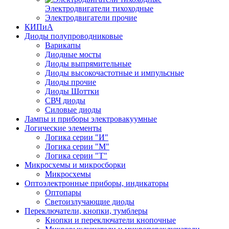
Электродвигатели тихоходные
Электродвигатели прочие
КИПиА
Диоды полупроводниковые
Варикапы
Диодные мосты
Диоды выпрямительные
Диоды высокочастотные и импульсные
Диоды прочие
Диоды Шоттки
СВЧ диоды
Силовые диоды
Лампы и приборы электровакуумные
Логические элементы
Логика серии "И"
Логика серии "М"
Логика серии "Т"
Микросхемы и микросборки
Микросхемы
Оптоэлектронные приборы, индикаторы
Оптопары
Светоизлучающие диоды
Переключатели, кнопки, тумблеры
Кнопки и переключатели кнопочные