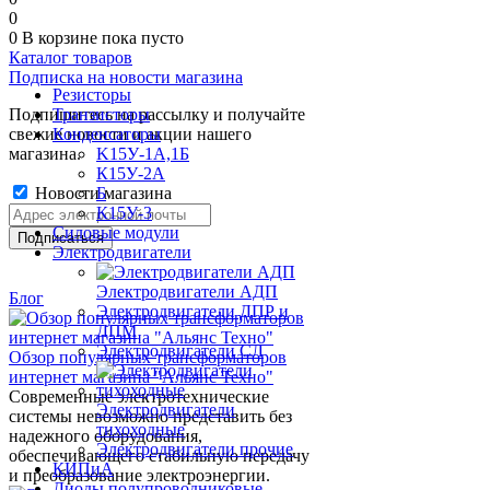
0
0
В корзине
пока пусто
Каталог товаров
Подписка на новости магазина
Резисторы
Подпишитесь на рассылку и получайте
Транзисторы
свежие новости и акции нашего
Конденсаторы
магазина.
K15У-1А,1Б
К15У-2А
Новости магазина
Б
К15У-3
Силовые модули
Электродвигатели
Электродвигатели АДП
Блог
Электродвигатели ДПР и
ДПМ
Электродвигатели СЛ
Обзор популярных трансформаторов
интернет магазина "Альянс Техно"
Современные электротехнические
Электродвигатели
системы невозможно представить без
тихоходные
надежного оборудования,
Электродвигатели прочие
обеспечивающего стабильную передачу
КИПиА
и преобразование электроэнергии.
Диоды полупроводниковые