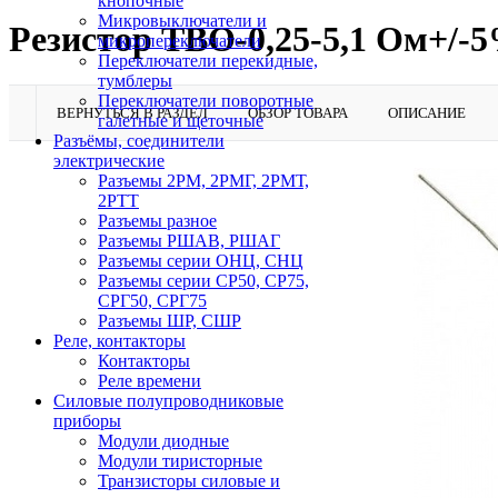
кнопочные
Микровыключатели и
Резистор ТВО-0,25-5,1 Ом+/-
микропереключатели
Переключатели перекидные,
тумблеры
Переключатели поворотные
ВЕРНУТЬСЯ В РАЗДЕЛ
ОБЗОР ТОВАРА
ОПИСАНИЕ
галетные и щеточные
Разъёмы, соединители
электрические
Разъемы 2РМ, 2РМГ, 2РМТ,
2РТТ
Разъемы разное
Разъемы РШАВ, РШАГ
Разъемы серии ОНЦ, СНЦ
Разъемы серии СР50, СР75,
СРГ50, СРГ75
Разъемы ШР, СШР
Реле, контакторы
Контакторы
Реле времени
Силовые полупроводниковые
приборы
Модули диодные
Модули тиристорные
Транзисторы силовые и