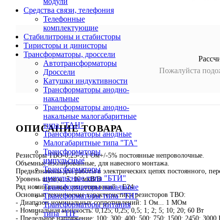
модули
Средства связи, телефония
Телефонные
комплектующие
Стабилитроны и стабисторы
Тиристоры и динисторы
Трансформаторы, дроссели
Рассч
Автотрансформаторы
Пожалуйста подож
Дроссели
Катушки индуктивности
Трансформаторы анодно-
накальные
Трансформаторы анодно-
накальные малогабаритные
типа "ТАН"
ОПИСАНИЕ ТОВАРА
Трансформаторы анодные
Малогабаритные типа "ТА"
Трансформаторы
Резисторы ТВО-0,25-5,1 Ом+/-5% постоянные непроволочные.
импульсные
Объемные изолированные, для навесного монтажа.
Трансформаторы
Предназначены для работы в электрических цепях постоянного, пе
импульсные типа "БТИ"
Уровень шумов: 5; 10 мкВ/В
Трансформаторы накальные
Ряд номинальных сопротивлений - Е24
Основные технические характеристики резисторов ТВО:
Трансформаторы типа "ТН"
- Диапазон номинальных сопротивлений: 1 Ом... 1 МОм
Трансформаторы питания
- Номинальная мощность: 0,125; 0,25; 0,5; 1; 2; 5; 10; 20; 60 Вт
типа "ТП"
- Предельное напряжение: 100; 300; 400; 500; 750; 1500; 2450; 3000 