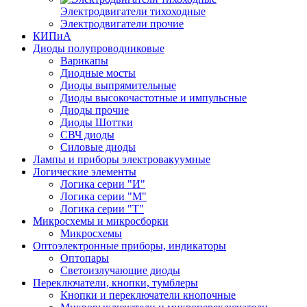
Электродвигатели тихоходные
Электродвигатели прочие
КИПиА
Диоды полупроводниковые
Варикапы
Диодные мосты
Диоды выпрямительные
Диоды высокочастотные и импульсные
Диоды прочие
Диоды Шоттки
СВЧ диоды
Силовые диоды
Лампы и приборы электровакуумные
Логические элементы
Логика серии "И"
Логика серии "М"
Логика серии "Т"
Микросхемы и микросборки
Микросхемы
Оптоэлектронные приборы, индикаторы
Оптопары
Светоизлучающие диоды
Переключатели, кнопки, тумблеры
Кнопки и переключатели кнопочные