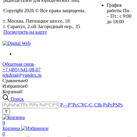
радиодеталей для юридических лиц.
График
Copyright 2026 © Все права защищены.
работы Пн.
– Пт.: с 9:00
г. Москва, Пятницкое шоссе, 18
до 18:00
г. Сарапул, 2-ой Загородный пер., 35
Посмотреть на карте
Обратная связь
+7 (495) 641-08-07
rekdetal@yandex.ru
Сравнение
0
Избранное
0
Корзина
0
Поиск
Р—Р°РєСЂС‹С‚СЊ РѕРєРЅРѕ
0
Корзина
0