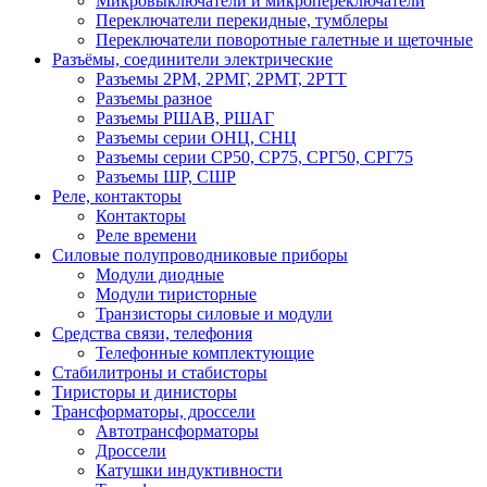
Микровыключатели и микропереключатели
Переключатели перекидные, тумблеры
Переключатели поворотные галетные и щеточные
Разъёмы, соединители электрические
Разъемы 2РМ, 2РМГ, 2РМТ, 2РТТ
Разъемы разное
Разъемы РШАВ, РШАГ
Разъемы серии ОНЦ, СНЦ
Разъемы серии СР50, СР75, СРГ50, СРГ75
Разъемы ШР, СШР
Реле, контакторы
Контакторы
Реле времени
Силовые полупроводниковые приборы
Модули диодные
Модули тиристорные
Транзисторы силовые и модули
Средства связи, телефония
Телефонные комплектующие
Стабилитроны и стабисторы
Тиристоры и динисторы
Трансформаторы, дроссели
Автотрансформаторы
Дроссели
Катушки индуктивности