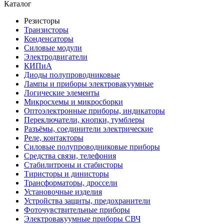
Каталог
Резисторы
Транзисторы
Конденсаторы
Силовые модули
Электродвигатели
КИПиА
Диоды полупроводниковые
Лампы и приборы электровакуумные
Логические элементы
Микросхемы и микросборки
Оптоэлектронные приборы, индикаторы
Переключатели, кнопки, тумблеры
Разъёмы, соединители электрические
Реле, контакторы
Силовые полупроводниковые приборы
Средства связи, телефония
Стабилитроны и стабисторы
Тиристоры и динисторы
Трансформаторы, дроссели
Установочные изделия
Устройства защиты, предохранители
Фоточувствительные приборы
Электровакуумные приборы СВЧ