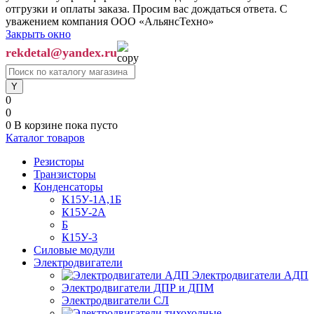
отгрузки и оплаты заказа. Просим вас дождаться ответа. С
уважением компания ООО «АльянсТехно»
Закрыть окно
rekdetal@yandex.ru
0
0
0
В корзине
пока пусто
Каталог товаров
Резисторы
Транзисторы
Конденсаторы
K15У-1А,1Б
К15У-2А
Б
К15У-3
Силовые модули
Электродвигатели
Электродвигатели АДП
Электродвигатели ДПР и ДПМ
Электродвигатели СЛ