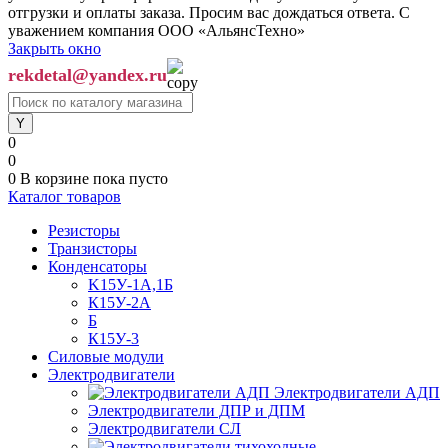
отгрузки и оплаты заказа. Просим вас дождаться ответа. С
уважением компания ООО «АльянсТехно»
Закрыть окно
rekdetal@yandex.ru
0
0
0
В корзине
пока пусто
Каталог товаров
Резисторы
Транзисторы
Конденсаторы
K15У-1А,1Б
К15У-2А
Б
К15У-3
Силовые модули
Электродвигатели
Электродвигатели АДП
Электродвигатели ДПР и ДПМ
Электродвигатели СЛ