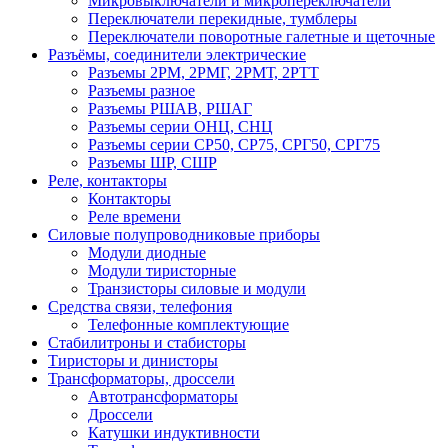
Микровыключатели и микропереключатели
Переключатели перекидные, тумблеры
Переключатели поворотные галетные и щеточные
Разъёмы, соединители электрические
Разъемы 2РМ, 2РМГ, 2РМТ, 2РТТ
Разъемы разное
Разъемы РШАВ, РШАГ
Разъемы серии ОНЦ, СНЦ
Разъемы серии СР50, СР75, СРГ50, СРГ75
Разъемы ШР, СШР
Реле, контакторы
Контакторы
Реле времени
Силовые полупроводниковые приборы
Модули диодные
Модули тиристорные
Транзисторы силовые и модули
Средства связи, телефония
Телефонные комплектующие
Стабилитроны и стабисторы
Тиристоры и динисторы
Трансформаторы, дроссели
Автотрансформаторы
Дроссели
Катушки индуктивности