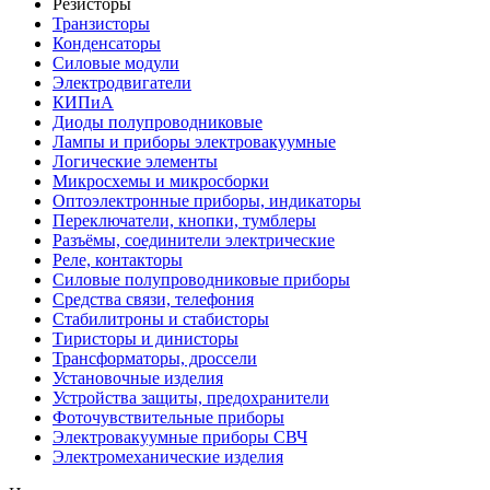
Резисторы
Транзисторы
Конденсаторы
Силовые модули
Электродвигатели
КИПиА
Диоды полупроводниковые
Лампы и приборы электровакуумные
Логические элементы
Микросхемы и микросборки
Оптоэлектронные приборы, индикаторы
Переключатели, кнопки, тумблеры
Разъёмы, соединители электрические
Реле, контакторы
Силовые полупроводниковые приборы
Средства связи, телефония
Стабилитроны и стабисторы
Тиристоры и динисторы
Трансформаторы, дроссели
Установочные изделия
Устройства защиты, предохранители
Фоточувствительные приборы
Электровакуумные приборы СВЧ
Электромеханические изделия