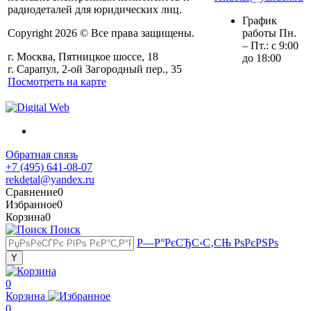
радиодеталей для юридических лиц.
График
Copyright 2026 © Все права защищены.
работы Пн.
– Пт.: с 9:00
г. Москва, Пятницкое шоссе, 18
до 18:00
г. Сарапул, 2-ой Загородный пер., 35
Посмотреть на карте
Обратная связь
+7 (495) 641-08-07
rekdetal@yandex.ru
Сравнение
0
Избранное
0
Корзина
0
Поиск
Р—Р°РєСЂС‹С‚СЊ РѕРєРЅРѕ
0
Корзина
0