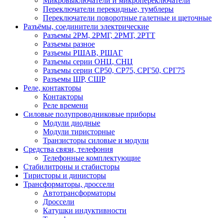
Микровыключатели и микропереключатели
Переключатели перекидные, тумблеры
Переключатели поворотные галетные и щеточные
Разъёмы, соединители электрические
Разъемы 2РМ, 2РМГ, 2РМТ, 2РТТ
Разъемы разное
Разъемы РШАВ, РШАГ
Разъемы серии ОНЦ, СНЦ
Разъемы серии СР50, СР75, СРГ50, СРГ75
Разъемы ШР, СШР
Реле, контакторы
Контакторы
Реле времени
Силовые полупроводниковые приборы
Модули диодные
Модули тиристорные
Транзисторы силовые и модули
Средства связи, телефония
Телефонные комплектующие
Стабилитроны и стабисторы
Тиристоры и динисторы
Трансформаторы, дроссели
Автотрансформаторы
Дроссели
Катушки индуктивности