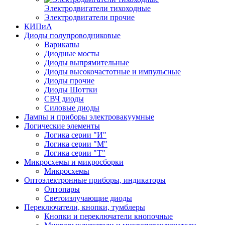
Электродвигатели тихоходные
Электродвигатели прочие
КИПиА
Диоды полупроводниковые
Варикапы
Диодные мосты
Диоды выпрямительные
Диоды высокочастотные и импульсные
Диоды прочие
Диоды Шоттки
СВЧ диоды
Силовые диоды
Лампы и приборы электровакуумные
Логические элементы
Логика серии "И"
Логика серии "М"
Логика серии "Т"
Микросхемы и микросборки
Микросхемы
Оптоэлектронные приборы, индикаторы
Оптопары
Светоизлучающие диоды
Переключатели, кнопки, тумблеры
Кнопки и переключатели кнопочные