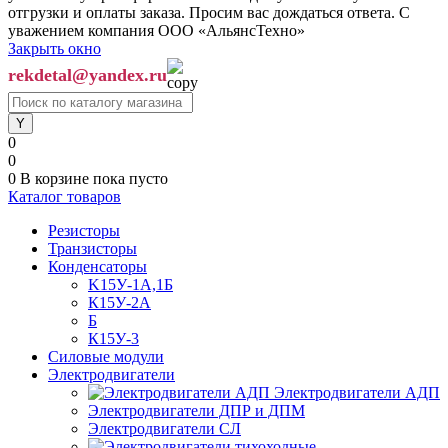
отгрузки и оплаты заказа. Просим вас дождаться ответа. С
уважением компания ООО «АльянсТехно»
Закрыть окно
rekdetal@yandex.ru
0
0
0
В корзине
пока пусто
Каталог товаров
Резисторы
Транзисторы
Конденсаторы
K15У-1А,1Б
К15У-2А
Б
К15У-3
Силовые модули
Электродвигатели
Электродвигатели АДП
Электродвигатели ДПР и ДПМ
Электродвигатели СЛ