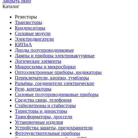
Закрыть окно
Каталог
Резисторы
Транзисторы
Конденсаторы
Силовые модули
Электродвигатели
КИПиА
Диоды полупроводниковые
Лампы и приборы электровакуумные
Логические элементы
Микросхемы и микросборки
Оптоэлектронные приборы, индикаторы
Переключатели, кнопки, тумблеры
Разъёмы, соединители электрические
Реле, контакторы
Силовые полупроводниковые приборы
Средства связи, телефония
Стабилитроны и стабисторы
Тиристоры и динисторы
Трансформаторы, дроссели
Установочные изделия
Устройства защиты, предохранители
Фоточувствительные приборы