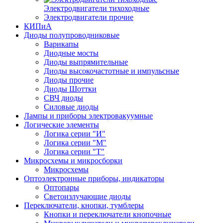
Электродвигатели тихоходные
Электродвигатели прочие
КИПиА
Диоды полупроводниковые
Варикапы
Диодные мосты
Диоды выпрямительные
Диоды высокочастотные и импульсные
Диоды прочие
Диоды Шоттки
СВЧ диоды
Силовые диоды
Лампы и приборы электровакуумные
Логические элементы
Логика серии "И"
Логика серии "М"
Логика серии "Т"
Микросхемы и микросборки
Микросхемы
Оптоэлектронные приборы, индикаторы
Оптопары
Светоизлучающие диоды
Переключатели, кнопки, тумблеры
Кнопки и переключатели кнопочные