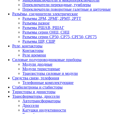
Микровыключатели и микропереключатели
Переключатели перекидные, тумблеры
Переключатели поворотные галетные и щеточные
Разъёмы, соединители электрические
Разъемы 2РМ, 2РМГ, 2РМТ, 2РТТ
Разъемы разное
Разъемы РШАВ, РШАГ
Разъемы серии ОНЦ, СНЦ
Разъемы серии СР50, СР75, СРГ50, СРГ75
Разъемы ШР, СШР
Реле, контакторы
Контакторы
Реле времени
Силовые полупроводниковые приборы
Модули диодные
Модули тиристорные
Транзисторы силовые и модули
Средства связи, телефония
Телефонные комплектующие
Стабилитроны и стабисторы
Тиристоры и динисторы
Трансформаторы, дроссели
Автотрансформаторы
Дроссели
Катушки индуктивности