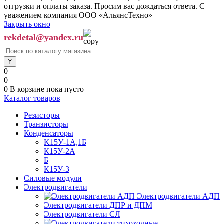
отгрузки и оплаты заказа. Просим вас дождаться ответа. С
уважением компания ООО «АльянсТехно»
Закрыть окно
rekdetal@yandex.ru
0
0
0
В корзине
пока пусто
Каталог товаров
Резисторы
Транзисторы
Конденсаторы
K15У-1А,1Б
К15У-2А
Б
К15У-3
Силовые модули
Электродвигатели
Электродвигатели АДП
Электродвигатели ДПР и ДПМ
Электродвигатели СЛ