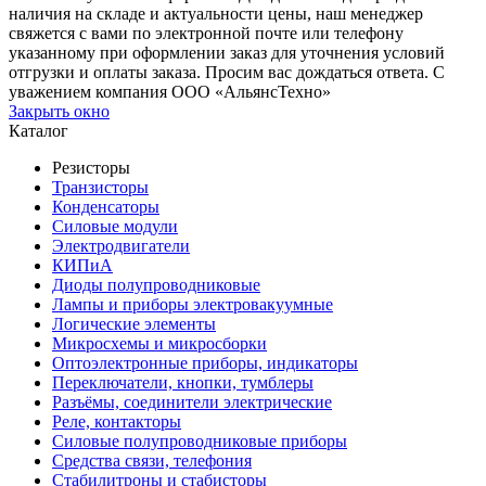
наличия на складе и актуальности цены, наш менеджер
свяжется с вами по электронной почте или телефону
указанному при оформлении заказ для уточнения условий
отгрузки и оплаты заказа. Просим вас дождаться ответа. С
уважением компания ООО «АльянсТехно»
Закрыть окно
Каталог
Резисторы
Транзисторы
Конденсаторы
Силовые модули
Электродвигатели
КИПиА
Диоды полупроводниковые
Лампы и приборы электровакуумные
Логические элементы
Микросхемы и микросборки
Оптоэлектронные приборы, индикаторы
Переключатели, кнопки, тумблеры
Разъёмы, соединители электрические
Реле, контакторы
Силовые полупроводниковые приборы
Средства связи, телефония
Стабилитроны и стабисторы