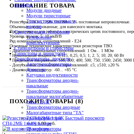
ОПИСАНИЕ ТОВАРА
приборы
Модули диодные
Модули тиристорные
Транзисторы силовые и
Резисторы ТВО-0,125В-39КОМ+/-5% постоянные непроволочные.
модули
Объемные изолированные, для навесного монтажа.
Предназначены для работы в электрических цепях постоянного, пе
Средства связи, телефония
Уровень шумов: 5; 10 мкВ/В
Телефонные
Ряд номинальных сопротивлений - Е24
комплектующие
Основные технические характеристики резисторов ТВО:
Стабилитроны и стабисторы
- Диапазон номинальных сопротивлений: 1 Ом... 1 МОм
Тиристоры и динисторы
- Номинальная мощность: 0,125; 0,25; 0,5; 1; 2; 5; 10; 20; 60 Вт
Трансформаторы, дроссели
- Предельное напряжение: 100; 300; 400; 500; 750; 1500; 2450; 3000 
Автотрансформаторы
- Допускаемые отклонения сопротивлений: ±5; ±510; ±20 %
Дроссели
- Диапазон температур: -60... +85 °С
Катушки индуктивности
Трансформаторы анодно-
накальные
Трансформаторы анодно-
накальные малогабаритные
ПОХОЖИЕ ТОВАРЫ (8)
типа "ТАН"
Трансформаторы анодные
Малогабаритные типа "ТА"
Быстрый просмотр
Трансформаторы
СП4-2МБ 1 6.8К
1.90 руб.
импульсные
В корзину
Трансформаторы