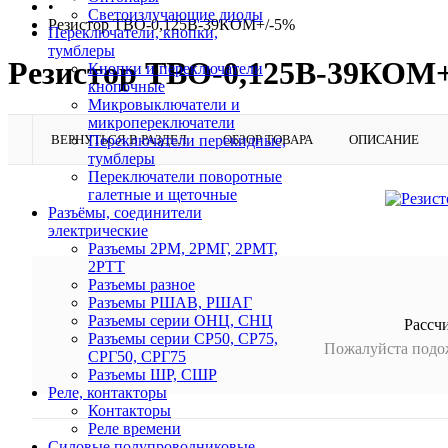
•
Светоизлучающие диоды
Резистор ТВО-0,125В-39КОМ+/-5%
Переключатели, кнопки,
тумблеры
Резистор ТВО-0,125В-39КОМ
Кнопки и переключатели
кнопочные
Микровыключатели и
микропереключатели
ВЕРНУТЬСЯ В РАЗДЕЛ
ОБЗОР ТОВАРА
ОПИСАНИЕ
Переключатели перекидные,
тумблеры
Переключатели поворотные
галетные и щеточные
Разъёмы, соединители
электрические
Разъемы 2РМ, 2РМГ, 2РМТ,
2РТТ
Разъемы разное
Разъемы РШАВ, РШАГ
Разъемы серии ОНЦ, СНЦ
Рассч
Разъемы серии СР50, СР75,
Пожалуйста подож
СРГ50, СРГ75
Разъемы ШР, СШР
Реле, контакторы
Контакторы
Реле времени
Силовые полупроводниковые