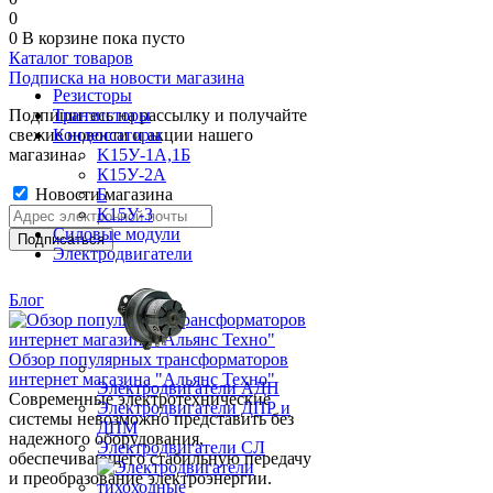
0
0
В корзине
пока пусто
Каталог товаров
Подписка на новости магазина
Резисторы
Подпишитесь на рассылку и получайте
Транзисторы
свежие новости и акции нашего
Конденсаторы
магазина.
K15У-1А,1Б
К15У-2А
Новости магазина
Б
К15У-3
Силовые модули
Электродвигатели
Блог
Обзор популярных трансформаторов
интернет магазина "Альянс Техно"
Электродвигатели АДП
Современные электротехнические
Электродвигатели ДПР и
системы невозможно представить без
ДПМ
надежного оборудования,
Электродвигатели СЛ
обеспечивающего стабильную передачу
и преобразование электроэнергии.