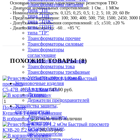
Основные технические характеристики резисторов ТВО:
Трансформаторы питания
- Диапазон номинальных сопротивлений: 1 Ом... 1 МОм
типа "ТП"
- Номинальная мощность: 0,125; 0,25; 0,5; 1; 2; 5; 10; 20; 60 Вт
типа "ТПГ"
- Предельное напряжение: 100; 300; 400; 500; 750; 1500; 2450; 3000 
типа "ТПК"
- Допускаемые отклонения сопротивлений: ±5; ±510; ±20 %
типа "ТПП"
- Диапазон температур: -60... +85 °С
типа "ТР"
Трансформаторы прочие
Трансформаторы силовые
Трансформаторы
согласующие
ПОХОЖИЕ ТОВАРЫ (8)
Трансформаторы строчные
Трансформаторы тока
Трансформаторы трехфазные
Усилитель тороидальный
Быстрый
Установочные изделия
просмотр
Амортизаторы
С5-47В 40Вт 1,1 Ком
647.90 руб.
Датчики
В корзину
Держатели предохранителей
Устройства защиты,
Подробнее
предохранители
Купить в 1 клик
Сравнение
Автоматы защиты
В избранное
В наличии
Варисторы
Быстрый просмотр
Вставки плавкие,
КЭВ-20 1.2 мОм
202.35 руб.
предохранители
В корзину
Фоточувствительные приборы