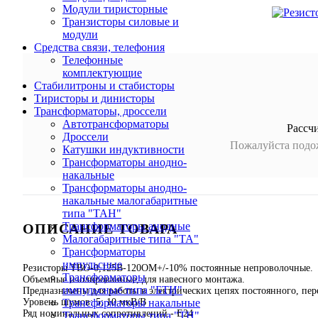
Модули тиристорные
Транзисторы силовые и
модули
Средства связи, телефония
Телефонные
комплектующие
Стабилитроны и стабисторы
Тиристоры и динисторы
Трансформаторы, дроссели
Автотрансформаторы
Рассч
Дроссели
Пожалуйста подож
Катушки индуктивности
Трансформаторы анодно-
накальные
Трансформаторы анодно-
накальные малогабаритные
типа "ТАН"
Трансформаторы анодные
ОПИСАНИЕ ТОВАРА
Малогабаритные типа "ТА"
Трансформаторы
импульсные
Резисторы ТВО-0,125В-120ОМ+/-10% постоянные непроволочные.
Трансформаторы
Объемные изолированные, для навесного монтажа.
импульсные типа "БТИ"
Предназначены для работы в электрических цепях постоянного, пе
Уровень шумов: 5; 10 мкВ/В
Трансформаторы накальные
Ряд номинальных сопротивлений - Е24
Трансформаторы типа "ТН"