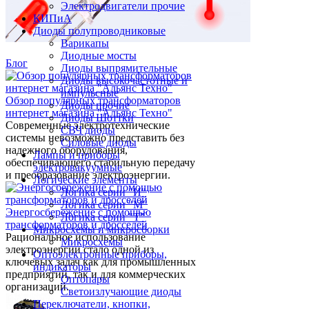
Электродвигатели прочие
КИПиА
Диоды полупроводниковые
Варикапы
Диодные мосты
Блог
Диоды выпрямительные
Диоды высокочастотные и
импульсные
Обзор популярных трансформаторов
Диоды прочие
интернет магазина "Альянс Техно"
Диоды Шоттки
Современные электротехнические
СВЧ диоды
системы невозможно представить без
Силовые диоды
надежного оборудования,
Лампы и приборы
обеспечивающего стабильную передачу
электровакуумные
и преобразование электроэнергии.
Логические элементы
Логика серии "И"
Логика серии "М"
Энергосбережение с помощью
Логика серии "Т"
трансформаторов и дросселей
Микросхемы и микросборки
Рациональное использование
Микросхемы
электроэнергии стало одной из
Оптоэлектронные приборы,
ключевых задач как для промышленных
индикаторы
предприятий, так и для коммерческих
Оптопары
организаций.
Светоизлучающие диоды
Переключатели, кнопки,