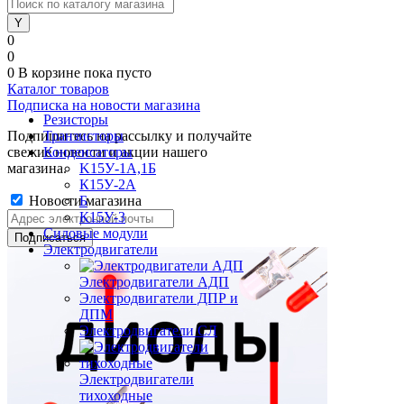
0
0
0
В корзине
пока пусто
Каталог товаров
Подписка на новости магазина
Резисторы
Подпишитесь на рассылку и получайте
Транзисторы
свежие новости и акции нашего
Конденсаторы
магазина.
K15У-1А,1Б
К15У-2А
Новости магазина
Б
К15У-3
Силовые модули
Электродвигатели
Электродвигатели АДП
Электродвигатели ДПР и
ДПМ
Электродвигатели СЛ
Электродвигатели
тихоходные