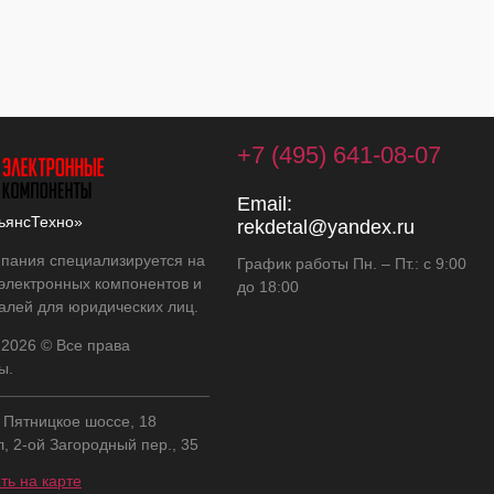
+7 (495) 641-08-07
Email:
ьянсТехно»
rekdetal@yandex.ru
пания специализируется на
График работы Пн. – Пт.: с 9:00
 электронных компонентов и
до 18:00
алей для юридических лиц.
 2026 © Все права
ы.
, Пятницкое шоссе, 18
л, 2-ой Загородный пер., 35
ть на карте