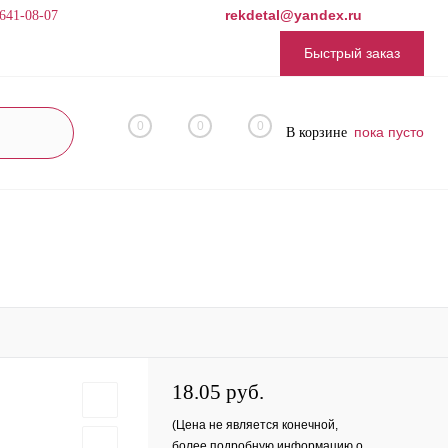
rekdetal@yandex.ru
 641-08-07
Быстрый заказ
0
0
0
пока пусто
В корзине
18.05 руб.
(Цена не является конечной,
более подробную информацию о