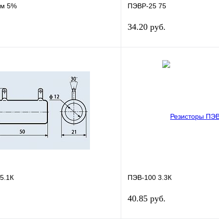
Ом 5%
ПЭВР-25 75
34.20 руб.
В корзину
лик
Сравнение
Купить в 1 клик
В
В избранное
наличии
н
5.1К
ПЭВ-100 3.3К
40.85 руб.