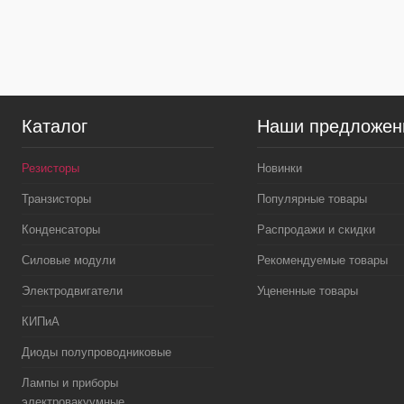
В избранное
В
В избранное
наличии
Каталог
Наши предложен
Резисторы
Новинки
Транзисторы
Популярные товары
Конденсаторы
Распродажи и скидки
Силовые модули
Рекомендуемые товары
Электродвигатели
Уцененные товары
КИПиА
Диоды полупроводниковые
Лампы и приборы
электровакуумные