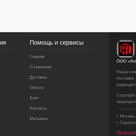
В
наличии
ия
Помощь и сервисы
Главная
ООО «Ал
О компании
Наша ком
Доставка
поставке
радиодет
Оплата
Copyright
Блог
защищен
Контакты
г. Москва
Магазины
г. Сарапу
Посмотре