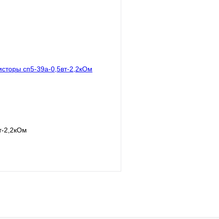
В корзину
лик
Сравнение
Купить в 1 клик
В
В избранное
наличии
н
т-2,2кОм
В корзину
лик
Сравнение