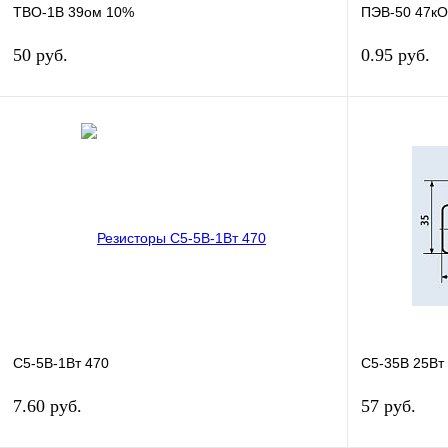
ТВО-1В 39ом 10%
ПЭВ-50 47к
50 руб.
0.95 руб.
В корзину
Купить в 1 клик
Сравнение
Купить в 1 к
В избранное
В
В избранное
наличии
С5-5В-1Вт 470
С5-35В 25Вт 
7.60 руб.
57 руб.