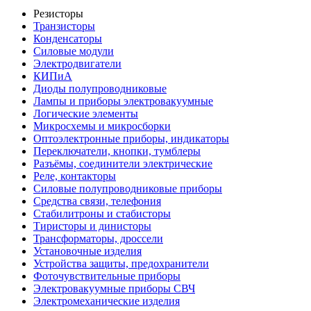
Резисторы
Транзисторы
Конденсаторы
Силовые модули
Электродвигатели
КИПиА
Диоды полупроводниковые
Лампы и приборы электровакуумные
Логические элементы
Микросхемы и микросборки
Оптоэлектронные приборы, индикаторы
Переключатели, кнопки, тумблеры
Разъёмы, соединители электрические
Реле, контакторы
Силовые полупроводниковые приборы
Средства связи, телефония
Стабилитроны и стабисторы
Тиристоры и динисторы
Трансформаторы, дроссели
Установочные изделия
Устройства защиты, предохранители
Фоточувствительные приборы
Электровакуумные приборы СВЧ
Электромеханические изделия