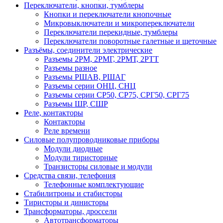
Переключатели, кнопки, тумблеры
Кнопки и переключатели кнопочные
Микровыключатели и микропереключатели
Переключатели перекидные, тумблеры
Переключатели поворотные галетные и щеточные
Разъёмы, соединители электрические
Разъемы 2РМ, 2РМГ, 2РМТ, 2РТТ
Разъемы разное
Разъемы РШАВ, РШАГ
Разъемы серии ОНЦ, СНЦ
Разъемы серии СР50, СР75, СРГ50, СРГ75
Разъемы ШР, СШР
Реле, контакторы
Контакторы
Реле времени
Силовые полупроводниковые приборы
Модули диодные
Модули тиристорные
Транзисторы силовые и модули
Средства связи, телефония
Телефонные комплектующие
Стабилитроны и стабисторы
Тиристоры и динисторы
Трансформаторы, дроссели
Автотрансформаторы