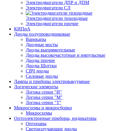
Электродвигатели ДПР и ДПМ
Электродвигатели СЛ
Электродвигатели тихоходные
Электродвигатели прочие
КИПиА
Диоды полупроводниковые
Варикапы
Диодные мосты
Диоды выпрямительные
Диоды высокочастотные и импульсные
Диоды прочие
Диоды Шоттки
СВЧ диоды
Силовые диоды
Лампы и приборы электровакуумные
Логические элементы
Логика серии "И"
Логика серии "М"
Логика серии "Т"
Микросхемы и микросборки
Микросхемы
Оптоэлектронные приборы, индикаторы
Оптопары
Светоизлучающие диоды