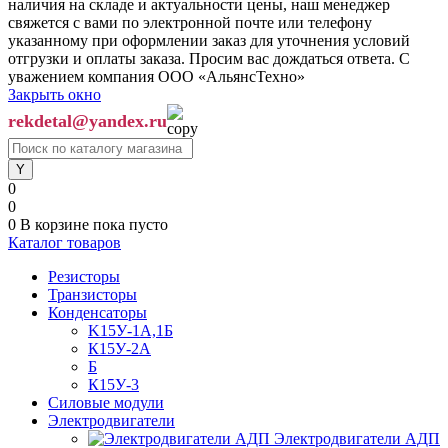
наличия на складе и актуальности цены, наш менеджер
свяжется с вами по электронной почте или телефону
указанному при оформлении заказ для уточнения условий
отгрузки и оплаты заказа. Просим вас дождаться ответа. С
уважением компания ООО «АльянсТехно»
Закрыть окно
rekdetal@yandex.ru
0
0
0
В корзине
пока пусто
Каталог товаров
Резисторы
Транзисторы
Конденсаторы
K15У-1А,1Б
К15У-2А
Б
К15У-3
Силовые модули
Электродвигатели
Электродвигатели АДП