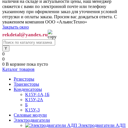
наличия на складе и актуальности цены, наш менеджер
свяжется с вами по электронной почте или телефону
указанному при оформлении заказ для уточнения условий
отгрузки и оплаты заказа. Просим вас дождаться ответа. С
уважением компания ООО «АльянсТехно»
Закрыть окно
rekdetal@yandex.ru
0
0
0
В корзине
пока пусто
Каталог товаров
Резисторы
Транзисторы
Конденсаторы
K15У-1А,1Б
К15У-2А
Б
К15У-3
Силовые модули
Электродвигатели
Электродвигатели АДП