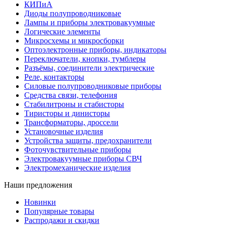
КИПиА
Диоды полупроводниковые
Лампы и приборы электровакуумные
Логические элементы
Микросхемы и микросборки
Оптоэлектронные приборы, индикаторы
Переключатели, кнопки, тумблеры
Разъёмы, соединители электрические
Реле, контакторы
Силовые полупроводниковые приборы
Средства связи, телефония
Стабилитроны и стабисторы
Тиристоры и динисторы
Трансформаторы, дроссели
Установочные изделия
Устройства защиты, предохранители
Фоточувствительные приборы
Электровакуумные приборы СВЧ
Электромеханические изделия
Наши предложения
Новинки
Популярные товары
Распродажи и скидки