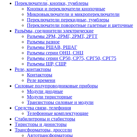
Переключатели, кнопки, тумблеры
Кнопки и переключатели кнопочные
Микровыключатели и микропереключатели
Переключатели перекидные, тумблеры
Переключатели поворотные галетные и щеточные
Разъёмы, соединители электрические
Разъемы 2РМ, 2РМГ, 2РМТ, 2РТТ
Разъемы разное
Разъемы РШАВ, РШАГ
Разъемы серии ОНЦ, СНЦ
Разъемы серии СР50, СР75, СРГ50, СРГ75
Разъемы ШР, СШР
Реле, контакторы
Контакторы
Реле времени
Силовые полупроводниковые приборы
Модули диодные
Модули тиристорные
Транзисторы силовые и модули
Средства связи, телефония
Телефонные комплектующие
Стабилитроны и стабисторы
Тиристоры и динисторы
Трансформаторы, дроссели
Автотрансформаторы